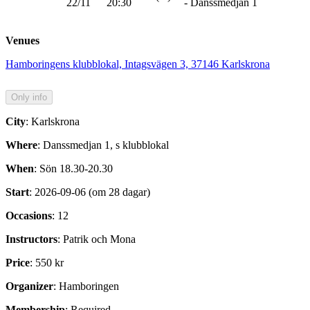
22/11
20:30
- Danssmedjan 1
Venues
Hamboringens klubblokal, Intagsvägen 3, 37146 Karlskrona
City
: Karlskrona
Where
: Danssmedjan 1, s klubblokal
When
: Sön 18.30-20.30
Start
: 2026-09-06 (om 28 dagar)
Occasions
: 12
Instructors
: Patrik och Mona
Price
: 550 kr
Organizer
: Hamboringen
Membership
: Required