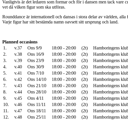
Vanligtvis är det ledaren som formar och för i dansen men tack vare c
vet då vilken figur som ska utföras.
Rounddance är internationell och dansas i stora delar av världen, all
Varje figur har sitt bestämda namn oavsett sitt ursprung och land.
Planned occasions
1.
v.37
Ons 9/9
18:00 - 20:00
(2t)
Hamboringens klub
2.
v.38
Ons 16/9
18:00 - 20:00
(2t)
Hamboringens klub
3.
v.39
Ons 23/9
18:00 - 20:00
(2t)
Hamboringens klub
4.
v.40
Ons 30/9
18:00 - 20:00
(2t)
Hamboringens klub
5.
v.41
Ons 7/10
18:00 - 20:00
(2t)
Hamboringens klub
6.
v.42
Ons 14/10
18:00 - 20:00
(2t)
Hamboringens klub
7.
v.43
Ons 21/10
18:00 - 20:00
(2t)
Hamboringens klub
8.
v.44
Ons 28/10
18:00 - 20:00
(2t)
Hamboringens klub
9.
v.45
Ons 4/11
18:00 - 20:00
(2t)
Hamboringens klub
10.
v.46
Ons 11/11
18:00 - 20:00
(2t)
Hamboringens klub
11.
v.47
Ons 18/11
18:00 - 20:00
(2t)
Hamboringens klub
12.
v.48
Ons 25/11
18:00 - 20:00
(2t)
Hamboringens klub