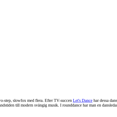
two-step, slowfox med flera. Efter TV-succen
Let's Dance
har dessa danse
andstiden till modern svängig musik. I rounddance har man en dansleda