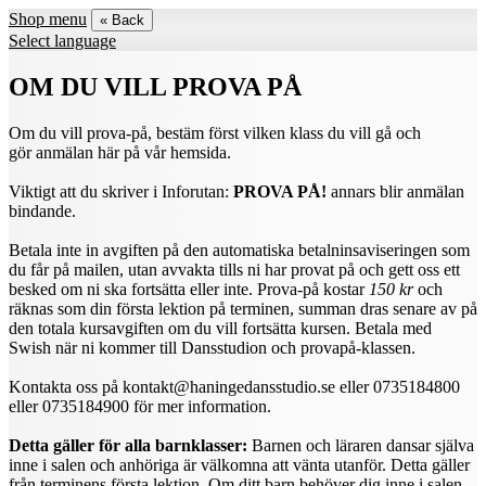
Shop menu
« Back
Select language
OM DU VILL PROVA PÅ
Om du vill prova-på, bestäm först vilken klass du vill gå och
gör anmälan här på vår hemsida.
Viktigt att du skriver i Inforutan:
PROVA PÅ!
annars blir anmälan
bindande.
Betala inte in avgiften på den automatiska betalninsaviseringen som
du får på mailen, utan avvakta tills ni har provat på och gett oss ett
besked om ni ska fortsätta eller inte. Prova-på kostar
150 kr
och
räknas som din första lektion på terminen, summan dras senare av på
den totala kursavgiften om du vill fortsätta kursen. Betala med
Swish när ni kommer till Dansstudion och provapå-klassen.
Kontakta oss på kontakt@haningedansstudio.se eller 0735184800
eller 0735184900 för mer information.
Detta gäller för alla barnklasser:
Barnen och läraren dansar själva
inne i salen och anhöriga är välkomna att vänta utanför. Detta gäller
från terminens första lektion. Om ditt barn behöver dig inne i salen