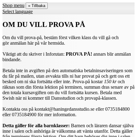
Shop menu
« Tillbaka
Select language
OM DU VILL PROVA PÅ
Om du vill prova-på, bestäm först vilken klass du vill gå och
gör anmälan här på vår hemsida.
Viktigt att du skriver i Inforutan:
PROVA PÅ!
annars blir anmälan
bindande.
Betala inte in avgiften på den automatiska betalninsaviseringen som
du får på mailen, utan avvakta tills ni har provat på och gett oss ett
besked om ni ska fortsätta eller inte. Prova-på kostar
150 kr
och
räknas som din första lektion på terminen, summan dras senare av på
den totala kursavgiften om du vill fortsätta kursen. Betala med
Swish när ni kommer till Dansstudion och provapå-klassen.
Kontakta oss på kontakt@haningedansstudio.se eller 0735184800
eller 0735184900 för mer information.
Detta gäller för alla barnklasser:
Barnen och läraren dansar själva
inne i salen och anhöriga är välkomna att vänta utanför. Detta gäller
från terminens första lektion. Om ditt barn behöver dig inne i salen