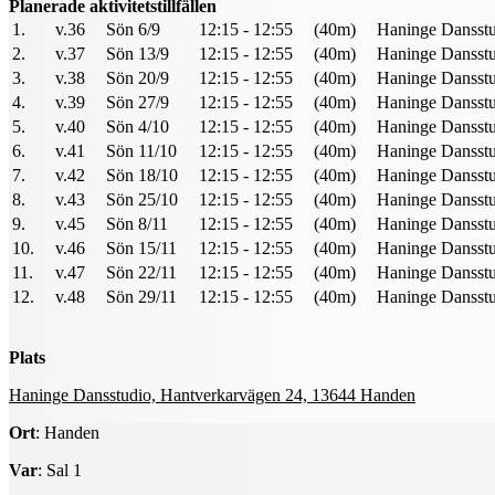
Planerade aktivitetstillfällen
1.
v.36
Sön 6/9
12:15 - 12:55
(40m)
Haninge Dansstu
2.
v.37
Sön 13/9
12:15 - 12:55
(40m)
Haninge Dansstu
3.
v.38
Sön 20/9
12:15 - 12:55
(40m)
Haninge Dansstu
4.
v.39
Sön 27/9
12:15 - 12:55
(40m)
Haninge Dansstu
5.
v.40
Sön 4/10
12:15 - 12:55
(40m)
Haninge Dansstu
6.
v.41
Sön 11/10
12:15 - 12:55
(40m)
Haninge Dansstu
7.
v.42
Sön 18/10
12:15 - 12:55
(40m)
Haninge Dansstu
8.
v.43
Sön 25/10
12:15 - 12:55
(40m)
Haninge Dansstu
9.
v.45
Sön 8/11
12:15 - 12:55
(40m)
Haninge Dansstu
10.
v.46
Sön 15/11
12:15 - 12:55
(40m)
Haninge Dansstu
11.
v.47
Sön 22/11
12:15 - 12:55
(40m)
Haninge Dansstu
12.
v.48
Sön 29/11
12:15 - 12:55
(40m)
Haninge Dansstu
Plats
Haninge Dansstudio, Hantverkarvägen 24, 13644 Handen
Ort
: Handen
Var
: Sal 1