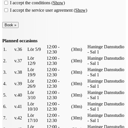
I accept the conditions
(Show)
I accept the service user agreement
(Show)
Planned occasions
12:00 -
Haninge Dansstudio
1.
v.36
Lör 5/9
(30m)
12:30
- Sal 1
Lör
12:00 -
Haninge Dansstudio
2.
v.37
(30m)
12/9
12:30
- Sal 1
Lör
12:00 -
Haninge Dansstudio
3.
v.38
(30m)
19/9
12:30
- Sal 1
Lör
12:00 -
Haninge Dansstudio
4.
v.39
(30m)
26/9
12:30
- Sal 1
Lör
12:00 -
Haninge Dansstudio
5.
v.40
(30m)
3/10
12:30
- Sal 1
Lör
12:00 -
Haninge Dansstudio
6.
v.41
(30m)
10/10
12:30
- Sal 1
Lör
12:00 -
Haninge Dansstudio
7.
v.42
(30m)
17/10
12:30
- Sal 1
Lör
12:00 -
Haninge Dansstudio