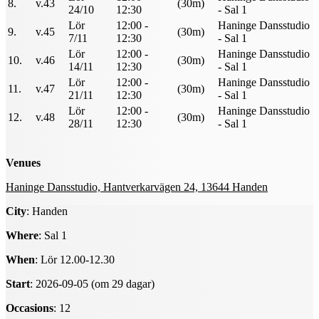
8.
v.43
(30m)
24/10
12:30
- Sal 1
Lör
12:00 -
Haninge Dansstudio
9.
v.45
(30m)
7/11
12:30
- Sal 1
Lör
12:00 -
Haninge Dansstudio
10.
v.46
(30m)
14/11
12:30
- Sal 1
Lör
12:00 -
Haninge Dansstudio
11.
v.47
(30m)
21/11
12:30
- Sal 1
Lör
12:00 -
Haninge Dansstudio
12.
v.48
(30m)
28/11
12:30
- Sal 1
Venues
Haninge Dansstudio, Hantverkarvägen 24, 13644 Handen
City
: Handen
Where
: Sal 1
When
: Lör 12.00-12.30
Start
: 2026-09-05 (om 29 dagar)
Occasions
: 12