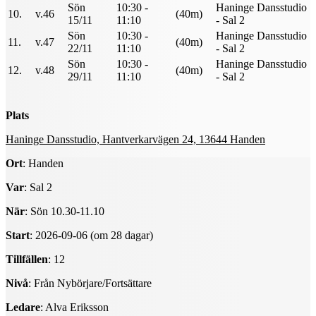
Sön
10:30 -
Haninge Dansstudio
10.
v.46
(40m)
15/11
11:10
- Sal 2
Sön
10:30 -
Haninge Dansstudio
11.
v.47
(40m)
22/11
11:10
- Sal 2
Sön
10:30 -
Haninge Dansstudio
12.
v.48
(40m)
29/11
11:10
- Sal 2
Plats
Haninge Dansstudio, Hantverkarvägen 24, 13644 Handen
Ort
: Handen
Var
: Sal 2
När
: Sön 10.30-11.10
Start
: 2026-09-06 (om 28 dagar)
Tillfällen
: 12
Nivå
: Från Nybörjare/Fortsättare
Ledare
: Alva Eriksson