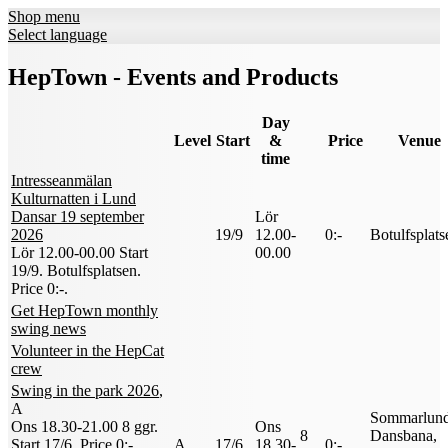
Shop menu
Select language
HepTown - Events and Products
Day
Level
Start
&
Price
Venue
time
Intresseanmälan
Kulturnatten i Lund
Dansar 19 september
Lör
2026
19/9
12.00-
0:-
Botulfsplats
Lör 12.00-00.00
Start
00.00
19/9
. Botulfsplatsen.
Price 0:-
.
Get HepTown monthly
swing news
Volunteer in the HepCat
crew
Swing in the park 2026
,
A
Sommarlun
Ons 18.30-21.00
8 ggr
.
Ons
8
Dansbana,
Start 17/6
.
Price 0:-
.
A
17/6
18.30-
0:-