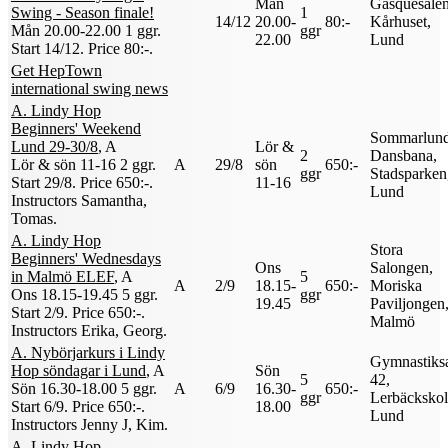
Mån
Gasquesalen
Swing - Season finale!
1
14/12
20.00-
80:-
Kårhuset,
Mån 20.00-22.00
1 ggr
.
ggr
22.00
Lund
Start 14/12
.
Price 80:-
.
Get HepTown
international swing news
A. Lindy Hop
Beginners' Weekend
Sommarlun
Lund 29-30/8
, A
Lör &
2
Dansbana,
Lör & sön 11-16
2 ggr
.
A
29/8
sön
650:-
ggr
Stadsparken
Start 29/8
.
Price 650:-
.
11-16
Lund
Instructors Samantha,
Tomas
.
A. Lindy Hop
Stora
Beginners' Wednesdays
Ons
Salongen,
in Malmö ELEF
, A
5
A
2/9
18.15-
650:-
Moriska
Ons 18.15-19.45
5 ggr
.
ggr
19.45
Paviljongen
Start 2/9
.
Price 650:-
.
Malmö
Instructors Erika, Georg
.
A. Nybörjarkurs i Lindy
Gymnastiks
Hop söndagar i Lund
, A
Sön
5
42,
Sön 16.30-18.00
5 ggr
.
A
6/9
16.30-
650:-
ggr
Lerbäckskol
Start 6/9
.
Price 650:-
.
18.00
Lund
Instructors Jenny J, Kim
.
A. Lindy Hop