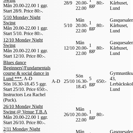
Swing
1
28/9
20.00-
80:-
Kårhuset,
Mån 20.00-22.00
1 ggr
.
ggr
22.00
Lund
Start 28/9
.
Price 80:-
.
5/10 Monday Night
Mån
Gasquesalen
Swing
1
5/10
20.00-
80:-
Kårhuset,
Mån 20.00-22.00
1 ggr
.
ggr
22.00
Lund
Start 5/10
.
Price 80:-
.
12/10 Monday Night
Mån
Gasquesalen
Swing
1
12/10
20.00-
80:-
Kårhuset,
Mån 20.00-22.00
1 ggr
.
ggr
22.00
Lund
Start 12/10
.
Price 80:-
.
Blues dance
Beginners'/Fundamentals
course & social dance in
Gymnastiks
Sön
Lund ***
, A-D
5
43,
A-D
25/10
16.30-
650:-
Sön 16.30-18.45
5 ggr
.
ggr
Lerbäckskol
18.45
Start 25/10
.
Price 650:-
.
Lund
Instructors Lea Rachel
(Puck)
.
26/10 Monday Night
Mån
Swing @ Venue T.B.A
1
26/10
20.00-
80:-
Mån 20.00-22.00
1 ggr
.
ggr
22.00
Start 26/10
.
Price 80:-
.
2/11 Monday Night
Mån
Gasquesalen