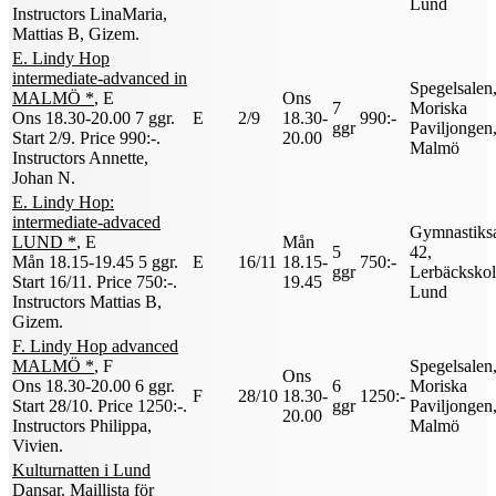
Lund
Instructors LinaMaria,
Mattias B, Gizem
.
E. Lindy Hop
intermediate-advanced in
Spegelsalen
MALMÖ *
, E
Ons
7
Moriska
Ons 18.30-20.00
7 ggr
.
E
2/9
18.30-
990:-
ggr
Paviljongen
Start 2/9
.
Price 990:-
.
20.00
Malmö
Instructors Annette,
Johan N
.
E. Lindy Hop:
intermediate-advaced
Gymnastiks
LUND *
, E
Mån
5
42,
Mån 18.15-19.45
5 ggr
.
E
16/11
18.15-
750:-
ggr
Lerbäckskol
Start 16/11
.
Price 750:-
.
19.45
Lund
Instructors Mattias B,
Gizem
.
F. Lindy Hop advanced
MALMÖ *
, F
Spegelsalen
Ons
Ons 18.30-20.00
6 ggr
.
6
Moriska
F
28/10
18.30-
1250:-
Start 28/10
.
Price 1250:-
.
ggr
Paviljongen
20.00
Instructors Philippa,
Malmö
Vivien
.
Kulturnatten i Lund
Dansar. Maillista för