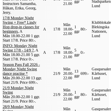
ggr
Stadsparken
Instructors Samantha,
21.00
Lund
Håkan, Erika, Georg,
Jerry
.
17/8 Monday Night
Swing + Free* Lindy
Klubblokale
Mån
Hop drop-in classes for
1
Blekingska
A
17/8
18.00-
80:-
beginners
, A
ggr
Nationen,
22.00
Mån 18.00-22.00
1 ggr
.
Lund
Start 17/8
.
Price 80:-
.
INFO: Monday Night
Mån
Swing 17/8 - 14/9 ?
, A
5
A
17/8
18.00-
0:-
Mån 18.00-21.00
5 ggr
.
ggr
21.00
Start 17/8
.
Price 0:-
.
Season Pass Fall 2026 -
Monday Night Swing
Mån
Gasquesalen
13
dance practise *
21/9
20.00-
699:-
Kårhuset,
ggr
Mån 20.00-22.00
13 ggr
.
22.00
Lund
Start 21/9
.
Price 699:-
.
21/9 Monday Night
Mån
Gasquesalen
Swing
1
21/9
20.00-
80:-
Kårhuset,
Mån 20.00-22.00
1 ggr
.
ggr
22.00
Lund
Start 21/9
.
Price 80:-
.
28/9 Monday Night
Mån
Gasquesalen