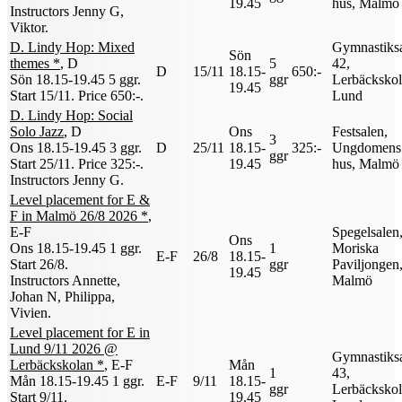
19.45
hus, Malmö
Instructors Jenny G,
Viktor
.
D. Lindy Hop: Mixed
Gymnastiks
Sön
themes *
, D
5
42,
D
15/11
18.15-
650:-
Sön 18.15-19.45
5 ggr
.
ggr
Lerbäckskol
19.45
Start 15/11
.
Price 650:-
.
Lund
D. Lindy Hop: Social
Solo Jazz
, D
Ons
Festsalen,
3
Ons 18.15-19.45
3 ggr
.
D
25/11
18.15-
325:-
Ungdomens
ggr
Start 25/11
.
Price 325:-
.
19.45
hus, Malmö
Instructors Jenny G
.
Level placement for E &
F in Malmö 26/8 2026 *
,
E-F
Spegelsalen
Ons
Ons 18.15-19.45
1 ggr
.
1
Moriska
E-F
26/8
18.15-
Start 26/8
.
ggr
Paviljongen
19.45
Instructors Annette,
Malmö
Johan N, Philippa,
Vivien
.
Level placement for E in
Lund 9/11 2026 @
Gymnastiks
Lerbäckskolan *
, E-F
Mån
1
43,
Mån 18.15-19.45
1 ggr
.
E-F
9/11
18.15-
ggr
Lerbäckskol
Start 9/11
.
19.45