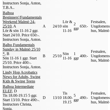
Instructors Sonja, Anton,
T.B.A.
.
Balboa
Beginners'/Fundamentals
Weekend Malmö 24-
Lör &
Festsalen,
2
25/10
, A
A
24/10
sön
650:-
Ungdomens
ggr
Lör & sön 11-16
2 ggr
.
11-16
hus, Malmö
Start 24/10
.
Price 650:-
.
Instructors Sonja, Anton
.
Balbo Fundamentals
Sunday in Malmö 25/10
Festsalen,
*
, B
Sön
1
B
25/10
400:-
Ungdomens
Sön 11-16
1 ggr
.
Start
11-16
ggr
hus, Malmö
25/10
.
Price 400:-
.
Instructors Sonja, Anton
.
Lindy Hop Acrobatics
News for Adults, Swing
Kids & Swing Teens
Balboa Intermediate
ELEF
, D
Tis
Festsalen,
Tis 18.00-19.15
5 ggr
.
5
D
13/10
18.00-
490:-
Ungdomens
Start 13/10
.
Price 490:-
.
ggr
19.15
hus, Malmö
Instructors Christa,
Sonja
.