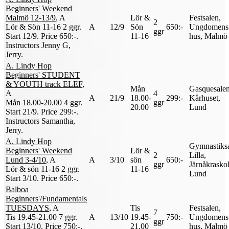
Beginners' Weekend
Malmö 12-13/9
, A
Lör &
Festsalen,
2
Lör & Sön 11-16
2 ggr
.
A
12/9
Sön
650:-
Ungdomens
ggr
Start 12/9
.
Price 650:-
.
11-16
hus, Malmö
Instructors Jenny G,
Jerry
.
A. Lindy Hop
Beginners' STUDENT
& YOUTH track ELEF
,
Mån
Gasquesalen
A
4
A
21/9
18.00-
299:-
Kårhuset,
Mån 18.00-20.00
4 ggr
.
ggr
20.00
Lund
Start 21/9
.
Price 299:-
.
Instructors Samantha,
Jerry
.
A. Lindy Hop
Gymnastiks
Beginners' Weekend
Lör &
2
Lilla,
Lund 3-4/10
, A
A
3/10
sön
650:-
ggr
Järnåkrasko
Lör & sön 11-16
2 ggr
.
11-16
Lund
Start 3/10
.
Price 650:-
.
Balboa
Beginners'/Fundamentals
TUESDAYS
, A
Tis
Festsalen,
7
Tis 19.45-21.00
7 ggr
.
A
13/10
19.45-
750:-
Ungdomens
ggr
Start 13/10
.
Price 750:-
.
21.00
hus, Malmö