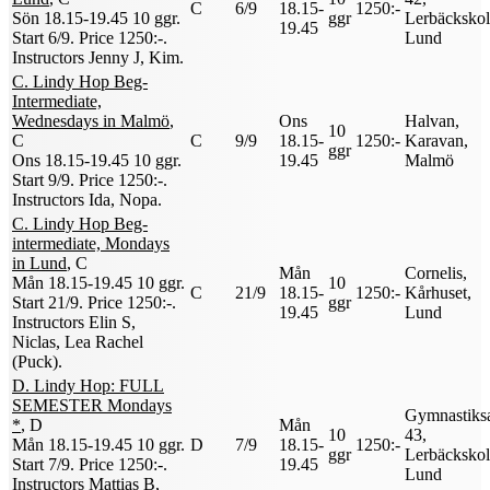
C
6/9
18.15-
1250:-
Sön 18.15-19.45
10 ggr
.
ggr
Lerbäckskol
19.45
Start 6/9
.
Price 1250:-
.
Lund
Instructors Jenny J, Kim
.
C. Lindy Hop Beg-
Intermediate,
Wednesdays in Malmö
,
Ons
Halvan,
10
C
C
9/9
18.15-
1250:-
Karavan,
ggr
Ons 18.15-19.45
10 ggr
.
19.45
Malmö
Start 9/9
.
Price 1250:-
.
Instructors Ida, Nopa
.
C. Lindy Hop Beg-
intermediate, Mondays
in Lund
, C
Mån
Cornelis,
Mån 18.15-19.45
10 ggr
.
10
C
21/9
18.15-
1250:-
Kårhuset,
Start 21/9
.
Price 1250:-
.
ggr
19.45
Lund
Instructors Elin S,
Niclas, Lea Rachel
(Puck)
.
D. Lindy Hop: FULL
SEMESTER Mondays
Gymnastiks
*
, D
Mån
10
43,
Mån 18.15-19.45
10 ggr
.
D
7/9
18.15-
1250:-
ggr
Lerbäckskol
Start 7/9
.
Price 1250:-
.
19.45
Lund
Instructors Mattias B,