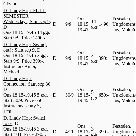
Gizem
.
D. Lindy Hop: FULL
SEMESTER
Ons
Festsalen,
Wednesdays, Start sep 9
,
14
D
9/9
18.15-
1490:-
Ungdomens
D
ggr
19.45
hus, Malmö
Ons 18.15-19.45
14 ggr
.
Start 9/9
.
Price 1490:-
.
D. Lindy Hop: Swing-
out! : Start sep 9
, D
Ons
Festsalen,
Ons 18.15-19.45
3 ggr
.
3
D
9/9
18.15-
390:-
Ungdomens
Start 9/9
.
Price 390:-
.
ggr
19.45
hus, Malmö
Instructors Anna,
Michael
.
D. Lindy Hop:
Connection, Start sep 30
,
D
Ons
Festsalen,
5
Ons 18.15-19.45
5 ggr
.
D
30/9
18.15-
650:-
Ungdomens
ggr
Start 30/9
.
Price 650:-
.
19.45
hus, Malmö
Instructors Jenny S,
Emil
.
D. Lindy Hop: Switch
roles
, D
Ons
Festsalen,
Ons 18.15-19.45
3 ggr
.
3
D
4/11
18.15-
390:-
Ungdomens
Start 4/11
.
Price 390:-
.
ggr