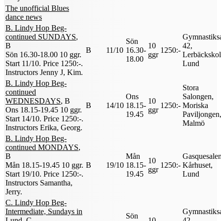
The unofficial Blues
dance news
B. Lindy Hop Beg-
continued SUNDAYS
,
Gymnastiks
Sön
B
10
42,
B
11/10
16.30-
1250:-
Sön 16.30-18.00
10 ggr
.
ggr
Lerbäckskol
18.00
Start 11/10
.
Price 1250:-
.
Lund
Instructors Jenny J, Kim
.
B. Lindy Hop Beg-
Stora
continued
Ons
Salongen,
WEDNESDAYS
, B
10
B
14/10
18.15-
1250:-
Moriska
Ons 18.15-19.45
10 ggr
.
ggr
19.45
Paviljongen
Start 14/10
.
Price 1250:-
.
Malmö
Instructors Erika, Georg
.
B. Lindy Hop Beg-
continued MONDAYS
,
B
Mån
Gasquesalen
10
Mån 18.15-19.45
10 ggr
.
B
19/10
18.15-
1250:-
Kårhuset,
ggr
Start 19/10
.
Price 1250:-
.
19.45
Lund
Instructors Samantha,
Jerry
.
C. Lindy Hop Beg-
Intermediate, Sundays in
Gymnastiks
Sön
Lund
, C
10
42,