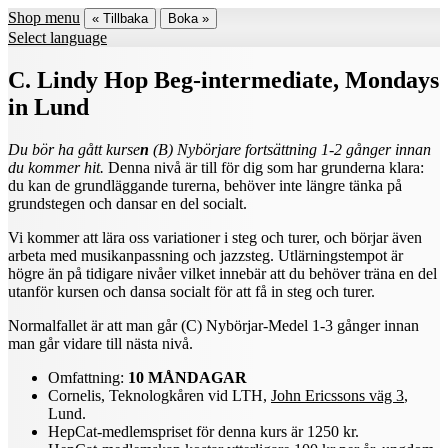
Shop menu
« Tillbaka
Boka »
Select language
C. Lindy Hop Beg-intermediate, Mondays
in Lund
Du bör ha gått kurse
n
(B) Nybörjare fortsättning 1-2 gånger innan
du kommer hit.
Denna nivå är till för dig som har grunderna klara:
du kan de grundläggande turerna, behöver inte längre tänka på
grundstegen och dansar en del socialt.
Vi kommer att lära oss variationer i steg och turer, och börjar även
arbeta med musikanpassning och jazzsteg. Utlärningstempot är
högre än på tidigare nivåer vilket innebär att du behöver träna en del
utanför kursen och dansa socialt för att få in steg och turer.
Normalfallet är att man går (C) Nybörjar-Medel 1-3 gånger innan
man går vidare till nästa nivå.
Omfattning:
10 MÅNDAGAR
Cornelis, Teknologkåren vid LTH,
John Ericssons väg 3
,
Lund.
HepCat-medlemspriset för denna kurs är 1250 kr.