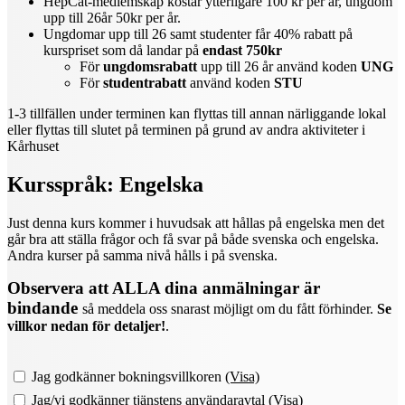
HepCat-medlemskap kostar ytterligare 100 kr per år, ungdom
upp till 26år 50kr per år.
Ungdomar upp till 26 samt studenter får 40% rabatt på
kurspriset som då landar på
endast 750kr
För
ungdomsrabatt
upp till 26 år använd koden
UNG
För
studentrabatt
använd koden
STU
1-3 tillfällen under terminen kan flyttas till annan närliggande lokal
eller flyttas till slutet på terminen på grund av andra aktiviteter i
Kårhuset
Kursspråk:
Engelska
Just denna kurs kommer i huvudsak att hållas på engelska men det
går bra att ställa frågor och få svar på både svenska och engelska.
Andra kurser på samma nivå hålls i på svenska.
Observera att ALLA dina anmälningar är
bindande
så meddela oss snarast möjligt om du fått förhinder.
Se
villkor nedan för detaljer!
.
Jag godkänner bokningsvillkoren
(Visa)
Jag/vi godkänner tjänstens användaravtal
(Visa)