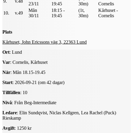
9.
v.48
23/11
19:45
30m)
Cornelis
Mån
18:15 -
(1t,
Kårhuset -
10.
v.49
30/11
19:45
30m)
Cornelis
Plats
Kårhuset, John Ericssons väg 3, 22363 Lund
Ort
: Lund
Var
: Cornelis, Kårhuset
När
: Mån 18.15-19.45
Start
: 2026-09-21 (om 42 dagar)
Tillfällen
: 10
Nivå
: Från Beg-Intermediate
Ledare
: Elin Sundqvist, Niclas Kellgren, Lea Rachel (Puck)
Rieskamp
Avgift
: 1250 kr