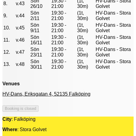
Sön
19:30 -
(1t,
HV-Dans - Stora
8.
v.43
26/10
21:00
30m)
Golvet
Sön
19:30 -
(1t,
HV-Dans - Stora
9.
v.44
2/11
21:00
30m)
Golvet
Sön
19:30 -
(1t,
HV-Dans - Stora
10.
v.45
9/11
21:00
30m)
Golvet
Sön
19:30 -
(1t,
HV-Dans - Stora
11.
v.46
16/11
21:00
30m)
Golvet
Sön
19:30 -
(1t,
HV-Dans - Stora
12.
v.47
23/11
21:00
30m)
Golvet
Sön
19:30 -
(1t,
HV-Dans - Stora
13.
v.48
30/11
21:00
30m)
Golvet
Venues
HV-Dans, Eriksgatan 4, 52135 Falköping
City
: Falköping
Where
: Stora Golvet