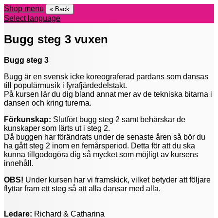
Shop menu
« Back
Select language
Bugg steg 3 vuxen
Bugg steg 3
Bugg är en svensk icke koreograferad pardans som dansas
till populärmusik i fyrafjärdedelstakt.
På kursen lär du dig bland annat mer av de tekniska bitarna i
dansen och kring turerna.
Förkunskap:
Slutfört bugg steg 2 samt behärskar de
kunskaper som lärts ut i steg 2.
Då buggen har förändrats under de senaste åren så bör du
ha gått steg 2 inom en femårsperiod. Detta för att du ska
kunna tillgodogöra dig så mycket som möjligt av kursens
innehåll.
OBS!
Under kursen har vi framskick, vilket betyder att följare
flyttar fram ett steg så att alla dansar med alla.
Ledare:
Richard & Catharina