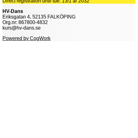
Direct registration until tue. 13/1 år 2032
HV-Dans
Eriksgatan 4, 52135 FALKÖPING
Org.nr: 867800-4832
kurs@hv-dans.se
Powered by CogWork