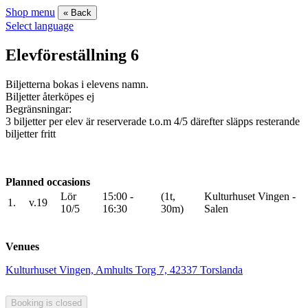
Shop menu
« Back
Select language
Elevföreställning 6
Biljetterna bokas i elevens namn.
Biljetter återköpes ej
Begränsningar:
3 biljetter per elev är reserverade t.o.m 4/5 därefter släpps resterande
biljetter fritt
Planned occasions
Lör
15:00 -
(1t,
Kulturhuset Vingen -
1.
v.19
10/5
16:30
30m)
Salen
Venues
Kulturhuset Vingen, Amhults Torg 7, 42337 Torslanda