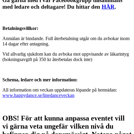
Gå gärna med i vår Facebookgrupp tillsammans
med ledare och deltagare! Du hittar den
HÄR
.
Betalningsvillkor:
Anmälan är bindande. Full återbetalning utgår om du avbokar inom
14 dagar efter antagning.
Vid allvarlig sjukdom kan du avboka mot uppvisande av läkarintyg
(bokningsavgift på 350 kr återbetalas dock inte)
Schema, ledare och mer information:
All information om veckan uppdateras löpande på hemsidan:
www.happydance.se/linedanceveckan
OBS! För att kunna anpassa eventet vill
vi gärna veta ungefär vilken nivå du