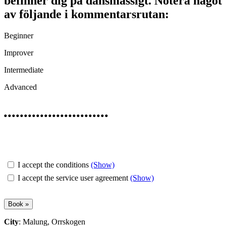
befinner dig på dansmässigt.
Notera något
av följande i kommentarsrutan:
Beginner
Improver
Intermediate
Advanced
..........................
I accept the conditions
(Show)
I accept the service user agreement
(Show)
City
: Malung, Orrskogen