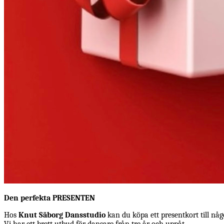
Den perfekta PRESENTEN
Hos
Knut Säborg Dansstudio
kan du köpa ett presentkort till nå
Vi har ett brett utbud för dansare från tre år och uppåt.