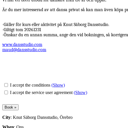
Är du mer intresserad av att dansa privat så kan man även köpa pres
-Gäller för kurs eller aktivitet på Knut Säborg Dansstudio.
-Giltigt tom 20261231
-Önskar du en annan summa, ange den vid bokningen, så korrigerar 
www.dansstudio.com
maud@dansstudio.com
I accept the conditions
(Show)
I accept the service user agreement
(Show)
City
: Knut Säborg Dansstudio, Örebro
When
: Ons