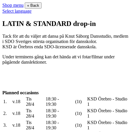
Shop menu
« Back
Select language
LATIN & STANDARD drop-in
Tack för att du väljer att dansa på Knut Säborg Dansstudio, medlem
i SDO Sveriges största organisation för dansskolor.
KSD är Örebros enda SDO-licenserade dansskola.
Under terminens gång kan det hända att vi fotar/filmar under
pågående danslektioner.
Planned occasions
Tis
18:30 -
KSD Örebro - Studio
1.
v.18
(1t)
28/4
19:30
1
Tis
18:30 -
KSD Örebro - Studio
2.
v.18
(1t)
28/4
19:30
1
Tis
18:30 -
KSD Örebro - Studio
3.
v.18
(1t)
28/4
19:30
1