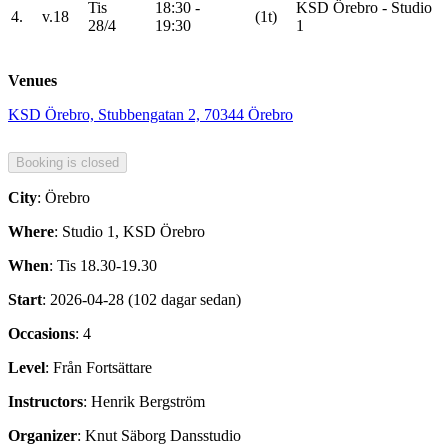
Tis
18:30 -
KSD Örebro - Studio
4.
v.18
(1t)
28/4
19:30
1
Venues
KSD Örebro, Stubbengatan 2, 70344 Örebro
City
: Örebro
Where
: Studio 1, KSD Örebro
When
: Tis 18.30-19.30
Start
: 2026-04-28 (102 dagar sedan)
Occasions
: 4
Level
: Från Fortsättare
Instructors
: Henrik Bergström
Organizer
: Knut Säborg Dansstudio