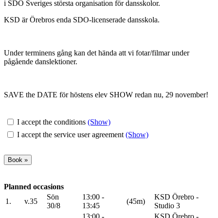
i SDO Sveriges största organisation för dansskolor.
KSD är Örebros enda SDO-licenserade dansskola.
Under terminens gång kan det hända att vi fotar/filmar under
pågående danslektioner.
SAVE the DATE för höstens elev SHOW redan nu, 29 november!
I accept the conditions
(Show)
I accept the service user agreement
(Show)
Planned occasions
Sön
13:00 -
KSD Örebro -
1.
v.35
(45m)
30/8
13:45
Studio 3
13:00 -
KSD Örebro -