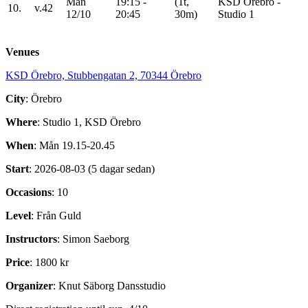
Mån
19:15 -
(1t,
KSD Örebro -
10.
v.42
12/10
20:45
30m)
Studio 1
Venues
KSD Örebro, Stubbengatan 2, 70344 Örebro
City
: Örebro
Where
: Studio 1, KSD Örebro
When
: Mån 19.15-20.45
Start
: 2026-08-03 (5 dagar sedan)
Occasions
: 10
Level
: Från Guld
Instructors
: Simon Saeborg
Price
: 1800 kr
Organizer
: Knut Säborg Dansstudio