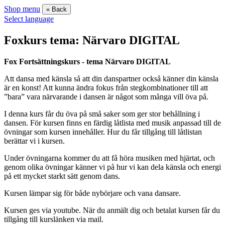
Shop menu
« Back
Select language
Foxkurs tema: Närvaro DIGITAL
Fox Fortsättningskurs - tema Närvaro DIGITAL
Att dansa med känsla så att din danspartner också känner din känsla
är en konst! Att kunna ändra fokus från stegkombinationer till att
”bara” vara närvarande i dansen är något som många vill öva på.
I denna kurs får du öva på små saker som ger stor behållning i
dansen. För kursen finns en färdig låtlista med musik anpassad till de
övningar som kursen innehåller. Hur du får tillgång till låtlistan
berättar vi i kursen.
Under övningarna kommer du att få höra musiken med hjärtat, och
genom olika övningar känner vi på hur vi kan dela känsla och energi
på ett mycket starkt sätt genom dans.
Kursen lämpar sig för både nybörjare och vana dansare.
Kursen ges via youtube. När du anmält dig och betalat kursen får du
tillgång till kurslänken via mail.