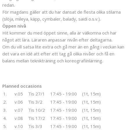
redan.
För magdans gäller att du har dansat de flesta olika stilarna
(slöja, mileya, käpp, cymbaler, balady, saidi o.s.v.).
Öppen nivå
Hit kommer du med öppet sinne, alla är välkomna och har
något att lära. Läraren anpassar nivån efter deltagarna.
Om du vill satsa lite extra och gå mer än en gång i veckan kan
det vara en idé att efter ett tag gå olika nivåer och få en
balans mellan teknikträning och koreografiinlärning.
Planned occasions
1.
v.05
Tis 27/1
17:45 - 19:00
(1t, 15m)
2.
v.06
Tis 3/2
17:45 - 19:00
(1t, 15m)
3.
v.07
Tis 10/2
17:45 - 19:00
(1t, 15m)
4.
v.08
Tis 17/2
17:45 - 19:00
(1t, 15m)
5.
v.10
Tis 3/3
17:45 - 19:00
(1t, 15m)