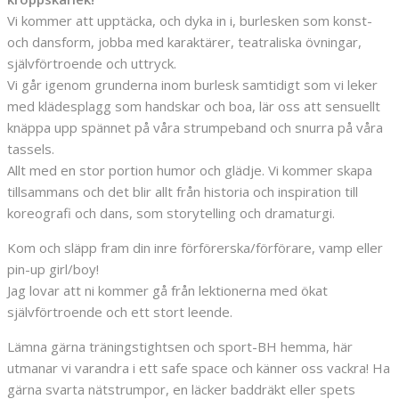
Vi kommer att upptäcka, och dyka in i, burlesken som konst-
och dansform, jobba med karaktärer, teatraliska övningar,
självförtroende och uttryck.
Vi går igenom grunderna inom burlesk samtidigt som vi leker
med klädesplagg som handskar och boa, lär oss att sensuellt
knäppa upp spännet på våra strumpeband och snurra på våra
tassels.
Allt med en stor portion humor och glädje. Vi kommer skapa
tillsammans och det blir allt från historia och inspiration till
koreografi och dans, som storytelling och dramaturgi.
Kom och släpp fram din inre förförerska/förförare, vamp eller
pin-up girl/boy!
Jag lovar att ni kommer gå från lektionerna med ökat
självförtroende och ett stort leende.
Lämna gärna träningstightsen och sport-BH hemma, här
utmanar vi varandra i ett safe space och känner oss vackra! Ha
gärna svarta nätstrumpor, en läcker baddräkt eller spets