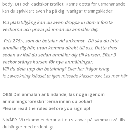
body, BH och klackskor istället. Känns detta för utmananande,
kan du självklart även ha på dig "vanliga" träningskläder.
Vid platstillgång kan du även droppa in dom 3 första
veckorna och prova på innan du anmäler dig.
Pris 275:-, som du betalar vid ankomst . Då ska du inte
anmäla dig här, utan komma direkt till oss. Detta dras
sedan av ifall du sedan anmäler dig till kursen. Efter 3
veckor stängs kursen för nya anmälningar.
Vill du dela upp din betalning?
Eller har frågor kring
lov,avbokning klädsel,ta igen missade klasser osv.
Läs mer här
OBS! Din anmälan är bindande, läs noga igenom
anmälningsföreskrifterna innan du bokar!
Please read the rules before you sign up!
NIVÅER.
Vi rekommenderar att du stannar på samma nivå tills
du hänger med ordentligt