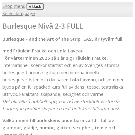
Shop menu
« Back
Select language
Burlesque Nivå 2-3 FULL
Burlesque - and the Art of the StripTEASE är tyvärr full!
med Fräulein Frauke och Lola Laveau
För vårterminen 2026
så slår sig
Fräulein Frauke,
i
nternationell scenkonstartist och en av Sveriges största
burlesquestjärnor, sig ihop med internationella
burlesqueartisten och dansaren
Lola Laveau,
och kommer
bjuda på en fullspäckad kurs full av dans, tease, teatraliska
uttryck, karaktärs-skapande, sexighet och värme.
Det blir alltså dubbelt upp, när två av Stockholms största
burlesque-profiler skapar en helt unik kurs tillsammans!
Välkommen till burleskens underbara värld - full av
glamour, glädje, humor, glitter, sexighet, tease och
kroppskärlek!