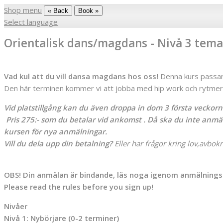
Shop menu
« Back
Book »
Select language
Orientalisk dans/magdans - Nivå 3 tem
Vad kul att du vill dansa magdans hos oss!
Denna kurs passar 
Den här terminen kommer vi att jobba med hip work och rytmer! 
Vid platstillgång kan du även droppa in dom 3 första veckor
Pris 275:- som du betalar vid ankomst . Då ska du inte anmäla
kursen för nya anmälningar.
Vill du dela upp din betalning?
Eller har frågor kring lov,avbok
OBS! Din anmälan är bindande, läs noga igenom anmälnings
Please read the rules before you sign up!
Nivåer
Nivå 1: Nybörjare (0-2 terminer)