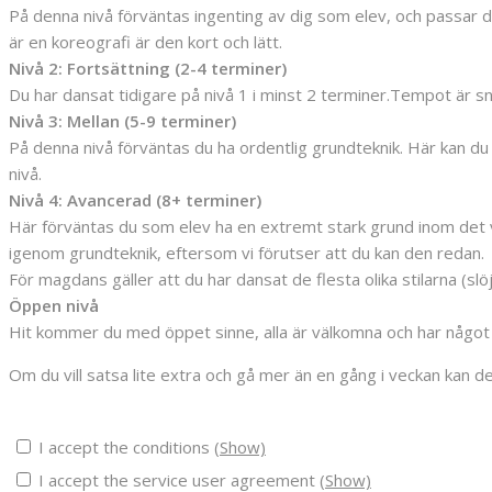
På denna nivå förväntas ingenting av dig som elev, och passar dig
är en koreografi är den kort och lätt.
Nivå 2: Fortsättning (2-4 terminer)
Du har dansat tidigare på nivå 1 i minst 2 terminer.Tempot är sn
Nivå 3: Mellan (5-9 terminer)
På denna nivå förväntas du ha ordentlig grundteknik. Här kan du 
nivå.
Nivå 4: Avancerad (8+ terminer)
Här förväntas du som elev ha en extremt stark grund inom det va
igenom grundteknik, eftersom vi förutser att du kan den redan.
För magdans gäller att du har dansat de flesta olika stilarna (slöj
Öppen nivå
Hit kommer du med öppet sinne, alla är välkomna och har något a
Om du vill satsa lite extra och gå mer än en gång i veckan kan det
I accept the conditions
(Show)
I accept the service user agreement
(Show)