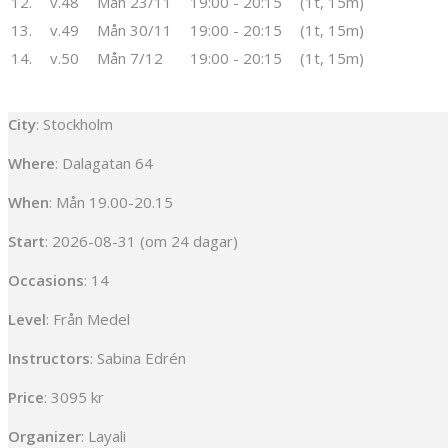
12.
v.48
Mån 23/11
19:00 - 20:15
(1t, 15m)
13.
v.49
Mån 30/11
19:00 - 20:15
(1t, 15m)
14.
v.50
Mån 7/12
19:00 - 20:15
(1t, 15m)
City
: Stockholm
Where
: Dalagatan 64
When
: Mån 19.00-20.15
Start
: 2026-08-31 (om 24 dagar)
Occasions
: 14
Level
: Från Medel
Instructors
: Sabina Edrén
Price
: 3095 kr
Organizer
: Layali