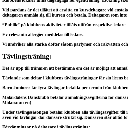
Klubbens lokaler finns tillgängliga för egenträning. (Bokning sk
Vid pardans är det tillåtet att ersätta en kursdeltagare vid ensta
deltagaren anmäla sig till kursen och betala. Deltagaren som inte
”Publik” på klubbens aktiviteter tillåts utifrån respektive ledare.
Ev relevanta allergier meddelas till ledare.
Vi undviker alla starka dofter såsom parfymer och rakvatten och
Tävlingsträning:
Det är upp till tränaren att bestämma om det är möjligt att anmäla
Tävlande som deltar i klubbens tävlingsträningar får sin licens b
Barn Juniorer
får fyra tävlingar betalda per termin från klubben
Mälardalens Dansklubb betalar anmälningsavgifterna för dansa
Mälarsnurren)
Under tävlingssäsongen betalar klubben alla tävlingsavgifter till
även vid tävlingar där dansare strukit sig. Dansaren står alltid f
Förväntningar på deltagare i tävlingsträning: