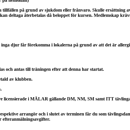
er på hemsidan)
ka tillfällen på grund av sjukdom eller frånvaro. Skulle ersättning
 kan deltaga återbetalas då beloppet för kursen. Medlemskap krävs e
 inga djur får förekomma i lokalerna på grund av att det är aller
s och antas till träningen efter att denna har startat.
etald av klubben.
.
re licensierade i MÄLAR gällande DM, NM, SM samt ITT tävlinga
 respektive arrangör och i slutet av terminen får du som tävlingsda
ör efteranmälningsavgifter.