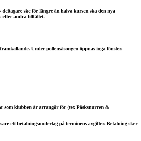
 av deltagare ske för längre än halva kursen ska den nya
fter andra tillfället.
giframkallande. Under pollensäsongen öppnas inga fönster.
r som klubben är arrangör för (tex Påsksnurren &
nsare ett betalningsunderlag på terminens avgifter. Betalning sker