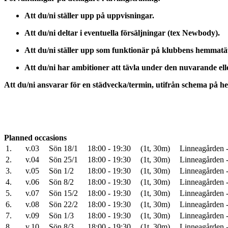
Att du/ni ställer upp på uppvisningar.
Att du/ni deltar i eventuella försäljningar (tex Newbody).
Att du/ni ställer upp som funktionär på klubbens hemmatävl
Att du/ni har ambitioner att tävla under den nuvarande e
Att du/ni ansvarar för en städvecka/termin, utifrån schema på 
Planned occasions
1.
v.03
Sön 18/1
18:00 - 19:30
(1t, 30m)
Linneagården -
2.
v.04
Sön 25/1
18:00 - 19:30
(1t, 30m)
Linneagården -
3.
v.05
Sön 1/2
18:00 - 19:30
(1t, 30m)
Linneagården -
4.
v.06
Sön 8/2
18:00 - 19:30
(1t, 30m)
Linneagården -
5.
v.07
Sön 15/2
18:00 - 19:30
(1t, 30m)
Linneagården -
6.
v.08
Sön 22/2
18:00 - 19:30
(1t, 30m)
Linneagården -
7.
v.09
Sön 1/3
18:00 - 19:30
(1t, 30m)
Linneagården -
8.
v.10
Sön 8/3
18:00 - 19:30
(1t, 30m)
Linneagården -