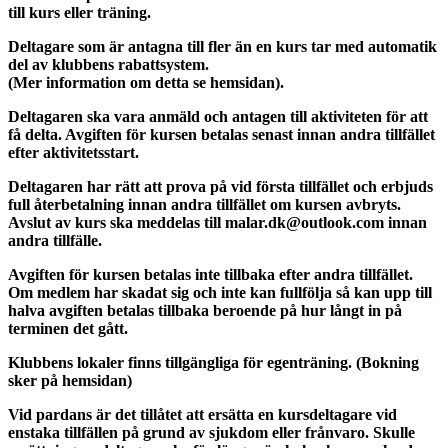
till kurs eller träning.
Deltagare som är antagna till fler än en kurs tar med automatik
del av klubbens rabattsystem.
(Mer information om detta se hemsidan).
Deltagaren ska vara anmäld och antagen till aktiviteten för att
få delta. Avgiften för kursen betalas senast innan andra tillfället
efter aktivitetsstart.
Deltagaren har rätt att prova på vid första tillfället och erbjuds
full återbetalning innan andra tillfället om kursen avbryts.
Avslut av kurs ska meddelas till malar.dk@outlook.com innan
andra tillfälle.
Avgiften för kursen betalas inte tillbaka efter andra tillfället.
Om medlem har skadat sig och inte kan fullfölja så kan upp till
halva avgiften betalas tillbaka beroende på hur långt in på
terminen det gått.
Klubbens lokaler finns tillgängliga för egenträning. (Bokning
sker på hemsidan)
Vid pardans är det tillåtet att ersätta en kursdeltagare vid
enstaka tillfällen på grund av sjukdom eller frånvaro. Skulle