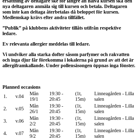
ersättning av deltagare ske för längre än halva kursen ska den
nya deltagaren anmäla sig till kursen och betala. Deltagaren
som inte kan deltaga återbetalas då beloppet för kursen.
Medlemskap krävs efter andra tillfället.
”Publik” på klubbens aktiviteter tillåts utifrån respektive
ledare.
Ev relevanta allergier meddelas till ledare.
Vi undviker alla starka dofter såsom parfymer och rakvatten
och inga djur får förekomma i lokalerna på grund av att det är
allergiframkallande. Under pollensäsongen öppnas inga fönster.
Planned occasions
Mån
19:30 -
(1t,
Linneagården - Lilla
1.
v.04
19/1
20:45
15m)
salen
Mån
19:30 -
(1t,
Linneagården - Lilla
2.
v.05
26/1
20:45
15m)
salen
Mån
19:30 -
(1t,
Linneagården - Lilla
3.
v.06
2/2
20:45
15m)
salen
Mån
19:30 -
(1t,
Linneagården - Lilla
4.
v.07
9/2
20:45
15m)
salen