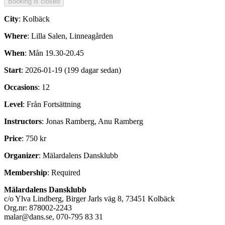
City
: Kolbäck
Where
: Lilla Salen, Linneagården
When
: Mån 19.30-20.45
Start
: 2026-01-19 (199 dagar sedan)
Occasions
: 12
Level
: Från Fortsättning
Instructors
: Jonas Ramberg, Anu Ramberg
Price
: 750 kr
Organizer
: Mälardalens Dansklubb
Membership
: Required
Mälardalens Dansklubb
c/o Ylva Lindberg, Birger Jarls väg 8, 73451 Kolbäck
Org.nr: 878002-2243
malar@dans.se, 070-795 83 31