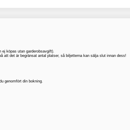
an ej köpas utan garderobsavgift).
å att det är begränsat antal platser, så biljetterna kan sälja slut innan dess!
 du genomfört din bokning.