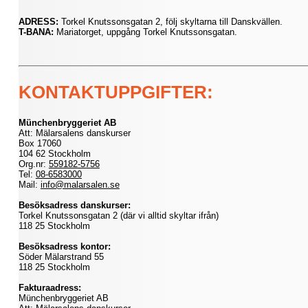
ADRESS:
Torkel Knutssonsgatan 2, följ skyltarna till Danskvällen.
T-BANA:
Mariatorget, uppgång Torkel Knutssonsgatan.
KONTAKTUPPGIFTER:
Münchenbryggeriet AB
Att: Mälarsalens danskurser
Box 17060
104 62 Stockholm
Org.nr:
559182-5756
Tel:
08-6583000
Mail:
info@malarsalen.se
Besöksadress danskurser:
Torkel Knutssonsgatan 2 (där vi alltid skyltar ifrån)
118 25 Stockholm
Besöksadress kontor:
Söder Mälarstrand 55
118 25 Stockholm
Fakturaadress:
Münchenbryggeriet AB