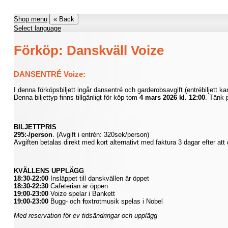
Shop menu
« Back
Select language
Förköp: Danskväll Voize
DANSENTRÉ Voize:
I denna förköpsbiljett ingår dansentré och garderobsavgift (entrébiljett k
Denna biljettyp finns tillgänligt för köp tom
4 mars
2026 kl. 12:00
. Tänk p
BILJETTPRIS
295:-/person
. (Avgift i entrén: 320sek/person)
Avgiften betalas direkt med kort alternativt med faktura 3 dagar efter att
KVÄLLENS UPPLÄGG
18:30-22:00
Insläppet till danskvällen är öppet
18:30-22:30
Cafeterian är öppen
19:00-23:00
Voize spelar i Bankett
19:00-23:00
Bugg- och
f
oxtrotmusik spelas i Nobel
Med reservation för ev tidsändringar och upplägg