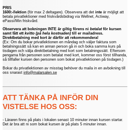
PRIS
1600:-/lektion
(för max 2 deltagare). Observera att det
inte
är möjligt att
betala privatlektioner med friskvårdsbidrag via Wellnet, Actiway,
ePassi/Min friskvård.
Observera att bokningen INTE är giltig förens ni
betalat
för kursen
samt fått ett
kvitto (på hela kostnaden)
till er mailadress.
Direktbetalning med kort är därför att rekommendera!
(Ex: Om du bokar privatlektionen en måndag och väljer faktura som
betalningssätt så kan en annan person gå in och boka samma kurs på
tisdagen och välja direktbetalning med kort som betalningssätt. Eftersom
pengarna från personen som betalat med kort, kommer oss först tillhanda,
så tillfaller kursen den personen som bokat privatlektionen på tisdagen.)
Bokar du privatlektionen av misstag behöver du maila in en avbokning till
oss snarast
info@malarsalen.se
ATT TÄNKA PÅ INFÖR DIN
VISTELSE HOS OSS:
- Läraren finns på plats i lokalen senast 10 minuter innan kursen startar.
Det är bra att ni som bokat kursen är på plats 5 minuter innan.