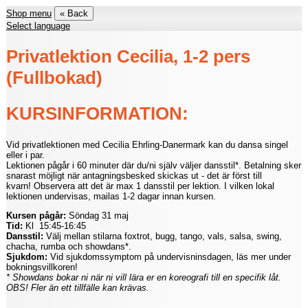
Shop menu
« Back
Select language
Privatlektion Cecilia, 1-2 pers
(Fullbokad)
KURSINFORMATION:
Vid privatlektionen med Cecilia Ehrling-Danermark kan du dansa singel
eller i par.
Lektionen pågår i 60 minuter där du/ni själv väljer dansstil*. Betalning sker
snarast möjligt när antagningsbesked skickas ut - det är först till
kvarn! Observera att det är max 1 dansstil per lektion. I vilken lokal
lektionen undervisas, mailas 1-2 dagar innan kursen.
Kursen pågår:
Söndag 31 maj
Tid:
Kl 15:45-16:45
Dansstil:
Välj mellan stilarna foxtrot, bugg, tango, vals, salsa, swing,
chacha, rumba och showdans*.
Sjukdom:
Vid sjukdomssymptom på undervisninsdagen, läs mer under
bokningsvillkoren!
* Showdans bokar ni när ni vill lära er en koreografi till en specifik låt.
OBS! Fler än ett tillfälle kan krävas.