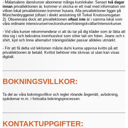
- Mälarsalens danskurser abonnerar många kurslokaler. Senast
två dagar
innan
privatlektionen är, kommer vi skicka er ett mail med information om
vilken lokal privatlektionen kommer husera. Alla privatlektioner ligger på
Münchenbryggeriet (oftast i direkt anslutning till Torkel Knutssonsgatan
2). Obserevara dock att privatlektionen
oftast
inte
är i samma lokal som
våra ordinarie intensivurser/veckorskurser/träningskvällar/intensivkurser.
- Vid våra kurser rekommenderar vi att du tar på dig kläder som är lätta att
röra sig i och bekväma inomhusskor som sitter tait om foten. Jeans och t-
shirt, kjol och linne alternativt träningskläder passar alldeles utmärkt.
-
För att få delta vid lektionen måste du/ni kunna uppvisa kvitto på att
privatlektionen är betald. Kvittot behöver inte skrivas ut utan kan visas
digitalt.
BOKNINGSVILLKOR:
Ta del av våra bokningsvillkor och regler rörande ångerrätt, avbokning,
sjukdomar m.m. i fortsatta bokningsprocessen.
KONTAKTUPPGIFTER: