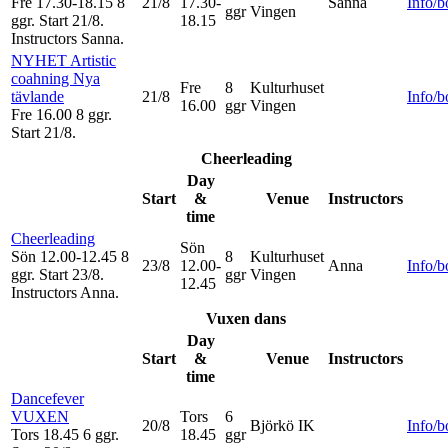
Fre 17.30-18.15
8
21/8
17.30-
Sanna
Info/
ggr
Vingen
ggr
.
Start 21/8
.
18.15
Instructors Sanna
.
NYHET Artistic
coahning Nya
Fre
8
Kulturhuset
tävlande
21/8
Info/
16.00
ggr
Vingen
Fre 16.00
8 ggr
.
Start 21/8
.
Cheerleading
Day
Start
&
Venue
Instructors
time
Cheerleading
Sön
Sön 12.00-12.45
8
8
Kulturhuset
23/8
12.00-
Anna
Info/
ggr
.
Start 23/8
.
ggr
Vingen
12.45
Instructors Anna
.
Vuxen dans
Day
Start
&
Venue
Instructors
time
Dancefever
VUXEN
Tors
6
20/8
Björkö IK
Info/
Tors 18.45
6 ggr
.
18.45
ggr