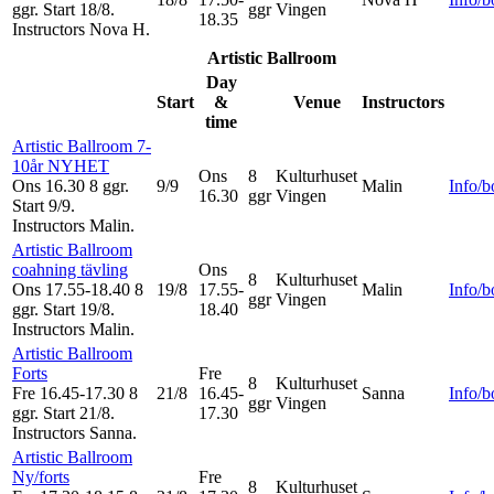
ggr
.
Start 18/8
.
ggr
Vingen
18.35
Instructors Nova H
.
Artistic Ballroom
Day
Start
&
Venue
Instructors
time
Artistic Ballroom 7-
10år NYHET
Ons
8
Kulturhuset
Ons 16.30
8 ggr
.
9/9
Malin
Info/
16.30
ggr
Vingen
Start 9/9
.
Instructors Malin
.
Artistic Ballroom
coahning tävling
Ons
8
Kulturhuset
Ons 17.55-18.40
8
19/8
17.55-
Malin
Info/
ggr
Vingen
ggr
.
Start 19/8
.
18.40
Instructors Malin
.
Artistic Ballroom
Forts
Fre
8
Kulturhuset
Fre 16.45-17.30
8
21/8
16.45-
Sanna
Info/
ggr
Vingen
ggr
.
Start 21/8
.
17.30
Instructors Sanna
.
Artistic Ballroom
Ny/forts
Fre
8
Kulturhuset