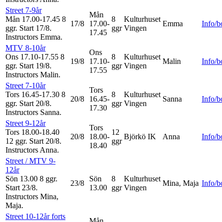
Street 7-9år
Mån
Mån 17.00-17.45
8
8
Kulturhuset
17/8
17.00-
Emma
Info/
ggr
.
Start 17/8
.
ggr
Vingen
17.45
Instructors Emma
.
MTV 8-10år
Ons
Ons 17.10-17.55
8
8
Kulturhuset
19/8
17.10-
Malin
Info/
ggr
.
Start 19/8
.
ggr
Vingen
17.55
Instructors Malin
.
Street 7-10år
Tors
Tors 16.45-17.30
8
8
Kulturhuset
20/8
16.45-
Sanna
Info/
ggr
.
Start 20/8
.
ggr
Vingen
17.30
Instructors Sanna
.
Street 9-12år
Tors
Tors 18.00-18.40
12
20/8
18.00-
Björkö IK
Anna
Info/
12 ggr
.
Start 20/8
.
ggr
18.40
Instructors Anna
.
Street / MTV 9-
12år
Sön 13.00
8 ggr
.
Sön
8
Kulturhuset
23/8
Mina, Maja
Info/
Start 23/8
.
13.00
ggr
Vingen
Instructors Mina,
Maja
.
Street 10-12år forts
Mån