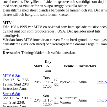
social medier. Det gäller att både bra groove och samtidigt som du jo
med spetsiga vinklar för att skapa snygga visuella bilder.
Dansstilarna med street blandas beroende på läraren och stil. Det är v
lärares stil och bakgrund som formar klassen.
MTV
Från 1981-1995 var MTV en tv-kanal som bara spelade musikvideos
dygnet runt och som producerades i USA. Det spelades mest hits
naturligtvis.
Vår danskurs MTV innebär att eleven får en bred grund i de vanligas
dansstilarna (jazz och street) och koreografierna dansas i regel till kä
hits.
Dresscode:
Träningskläder och valfria dansskor.
Day
Start
&
Venue
Instructors
time
MTV 6-8år
Tors
Tors 17.15-17.55
12
20/8
17.15-
Björkö IK
Anna
Info/
12 ggr
.
Start 20/8
.
ggr
17.55
Instructors Anna
.
Street 6-8år
Sön
Sön 11.15-12.00
8
8
Kulturhuset
23/8
11.15-
Anna
Info/
ggr
.
Start 23/8
.
ggr
Vingen
12.00
Instructors Anna
.