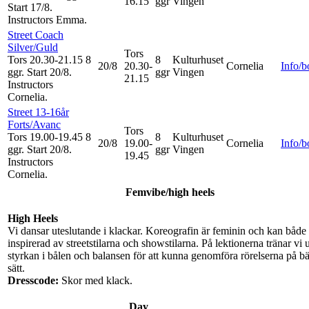
16.15
ggr
Vingen
Start 17/8
.
Instructors Emma
.
Street Coach
Silver/Guld
Tors
Tors 20.30-21.15
8
8
Kulturhuset
20/8
20.30-
Cornelia
Info/
ggr
.
Start 20/8
.
ggr
Vingen
21.15
Instructors
Cornelia
.
Street 13-16år
Forts/Avanc
Tors
Tors 19.00-19.45
8
8
Kulturhuset
20/8
19.00-
Cornelia
Info/
ggr
.
Start 20/8
.
ggr
Vingen
19.45
Instructors
Cornelia
.
Femvibe/high heels
High Heels
Vi dansar uteslutande i klackar. Koreografin är feminin och kan både
inspirerad av streetstilarna och showstilarna. På lektionerna tränar vi 
styrkan i bålen och balansen för att kunna genomföra rörelserna på bä
sätt.
Dresscode:
Skor med klack.
Day