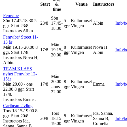
Start
&
Venue
Instructors
time
Femvibe
Sön
Sön 17.45-18.30
5
5
Kulturhuset
23/8
17.45-
Albin
Info/
ggr
.
Start 23/8
.
ggr
Vingen
18.30
Instructors Albin
.
Femvibe/ Street 11-
13 år
Mån
Mån 19.15-20.00
8
8
Kulturhuset
Nova H,
17/8
19.15-
Info/
ggr
.
Start 17/8
.
ggr
Vingen
Albin
20.00
Instructors Nova H,
Albin
.
TEAM KLASS
nyhet Femvibe 12-
Mån
15år
20.00
8
Kulturhuset
Mån 20.00 - ons
17/8
Emma
Info/
- ons
ggr
Vingen
22.00
8 ggr
.
Start
22.00
17/8
.
Instructors Emma
.
Caribean tävling
Tors 18.15-19.00
8
Tors
Ida, Sanna,
ggr
.
Start 20/8
.
8
Kulturhuset
20/8
18.15-
Sanna B,
Info/
Instructors Ida,
ggr
Vingen
19.00
Cornelia
Sanna, Sanna B,