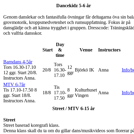
Dancekidz 5-6 år
Genom danslekar och fantasifulla övningar får deltagarna öva sin bal
grovmotorik, kroppsmedvetenhet och rumsuppfattning. Fokus är på
dansglädje och att känna trygghet i gruppen. Dresscode: Träningsklä
och valfria dansskor.
Day
Start
&
Venue
Instructors
time
Barndans 4-5år
Tors
Tors 16.30-17.10
12
20/8
16.30-
Björkö IK
Anna
Info/
12 ggr
.
Start 20/8
.
ggr
17.10
Instructors Anna
.
MTV 6-7år
Tis
Tis 17.10-17.50
8
8
Kulturhuset
18/8
17.10-
Anna
Info/
ggr
.
Start 18/8
.
ggr
Vingen
17.50
Instructors Anna
.
Street / MTV 6-15 år
Street
Street baserad koregrafi klass.
Denna klass skall du ta om du gillar dans/musikvideos som florerar p