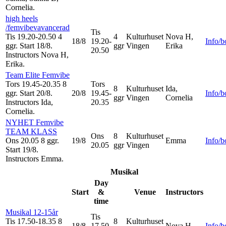
Cornelia
.
high heels
/femvibevavancerad
Tis
Tis 19.20-20.50
4
4
Kulturhuset
Nova H,
18/8
19.20-
Info/
ggr
.
Start 18/8
.
ggr
Vingen
Erika
20.50
Instructors Nova H,
Erika
.
Team Elite Femvibe
Tors 19.45-20.35
8
Tors
8
Kulturhuset
Ida,
ggr
.
Start 20/8
.
20/8
19.45-
Info/
ggr
Vingen
Cornelia
Instructors Ida,
20.35
Cornelia
.
NYHET Femvibe
TEAM KLASS
Ons
8
Kulturhuset
Ons 20.05
8 ggr
.
19/8
Emma
Info/
20.05
ggr
Vingen
Start 19/8
.
Instructors Emma
.
Musikal
Day
Start
&
Venue
Instructors
time
Musikal 12-15år
Tis
Tis 17.50-18.35
8
8
Kulturhuset
18/8
17.50-
Nova H
Info/