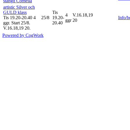
stängd Cornelia
artistic Silver och
GULD klass
Tis
4
V.16.18,19
Tis 19.20-20.40
4
25/8
19.20-
Info/
ggr
20
ggr
.
Start 25/8
.
20.40
V.16.18,19 20.
Powered by CogWork