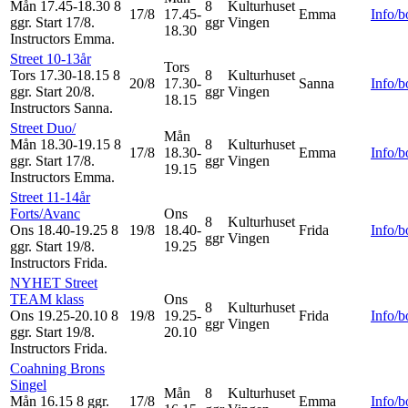
Mån 17.45-18.30
8
8
Kulturhuset
17/8
17.45-
Emma
Info/
ggr
.
Start 17/8
.
ggr
Vingen
18.30
Instructors Emma
.
Street 10-13år
Tors
Tors 17.30-18.15
8
8
Kulturhuset
20/8
17.30-
Sanna
Info/
ggr
.
Start 20/8
.
ggr
Vingen
18.15
Instructors Sanna
.
Street Duo/
Mån
Mån 18.30-19.15
8
8
Kulturhuset
17/8
18.30-
Emma
Info/
ggr
.
Start 17/8
.
ggr
Vingen
19.15
Instructors Emma
.
Street 11-14år
Forts/Avanc
Ons
8
Kulturhuset
Ons 18.40-19.25
8
19/8
18.40-
Frida
Info/
ggr
Vingen
ggr
.
Start 19/8
.
19.25
Instructors Frida
.
NYHET Street
TEAM klass
Ons
8
Kulturhuset
Ons 19.25-20.10
8
19/8
19.25-
Frida
Info/
ggr
Vingen
ggr
.
Start 19/8
.
20.10
Instructors Frida
.
Coahning Brons
Singel
Mån
8
Kulturhuset
Mån 16.15
8 ggr
.
17/8
Emma
Info/