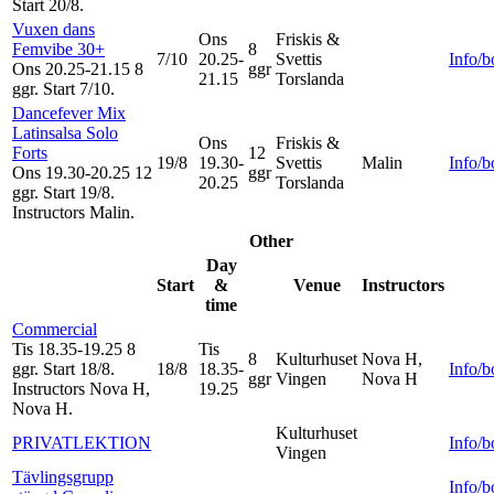
Start 20/8
.
Vuxen dans
Ons
Friskis &
Femvibe 30+
8
7/10
20.25-
Svettis
Info/
Ons 20.25-21.15
8
ggr
21.15
Torslanda
ggr
.
Start 7/10
.
Dancefever Mix
Latinsalsa Solo
Ons
Friskis &
Forts
12
19/8
19.30-
Svettis
Malin
Info/
Ons 19.30-20.25
12
ggr
20.25
Torslanda
ggr
.
Start 19/8
.
Instructors Malin
.
Other
Day
Start
&
Venue
Instructors
time
Commercial
Tis 18.35-19.25
8
Tis
8
Kulturhuset
Nova H,
ggr
.
Start 18/8
.
18/8
18.35-
Info/
ggr
Vingen
Nova H
Instructors Nova H,
19.25
Nova H
.
Kulturhuset
PRIVATLEKTION
Info/
Vingen
Tävlingsgrupp
Info/