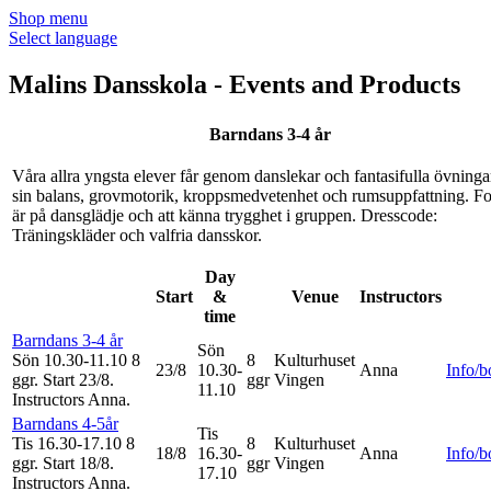
Shop menu
Select language
Malins Dansskola - Events and Products
Barndans 3-4 år
Våra allra yngsta elever får genom danslekar och fantasifulla övninga
sin balans, grovmotorik, kroppsmedvetenhet och rumsuppfattning. F
är på dansglädje och att känna trygghet i gruppen. Dresscode:
Träningskläder och valfria dansskor.
Day
Start
&
Venue
Instructors
time
Barndans 3-4 år
Sön
Sön 10.30-11.10
8
8
Kulturhuset
23/8
10.30-
Anna
Info/
ggr
.
Start 23/8
.
ggr
Vingen
11.10
Instructors Anna
.
Barndans 4-5år
Tis
Tis 16.30-17.10
8
8
Kulturhuset
18/8
16.30-
Anna
Info/
ggr
.
Start 18/8
.
ggr
Vingen
17.10
Instructors Anna
.