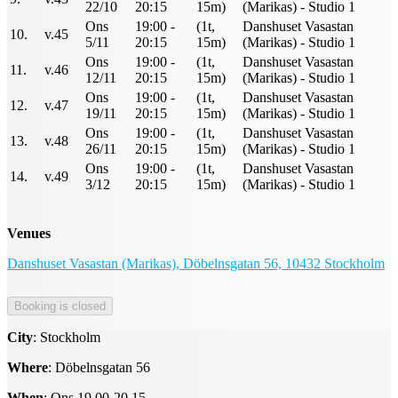
22/10
20:15
15m)
(Marikas) - Studio 1
Ons
19:00 -
(1t,
Danshuset Vasastan
10.
v.45
5/11
20:15
15m)
(Marikas) - Studio 1
Ons
19:00 -
(1t,
Danshuset Vasastan
11.
v.46
12/11
20:15
15m)
(Marikas) - Studio 1
Ons
19:00 -
(1t,
Danshuset Vasastan
12.
v.47
19/11
20:15
15m)
(Marikas) - Studio 1
Ons
19:00 -
(1t,
Danshuset Vasastan
13.
v.48
26/11
20:15
15m)
(Marikas) - Studio 1
Ons
19:00 -
(1t,
Danshuset Vasastan
14.
v.49
3/12
20:15
15m)
(Marikas) - Studio 1
Venues
Danshuset Vasastan (Marikas), Döbelnsgatan 56, 10432 Stockholm
City
: Stockholm
Where
: Döbelnsgatan 56
When
: Ons 19.00-20.15