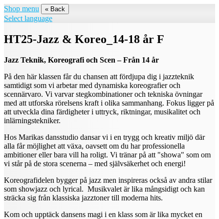
Shop menu
« Back
Select language
HT25-Jazz & Koreo_14-18 år F
Jazz Teknik, Koreografi och Scen – Från 14 år
På den här klassen får du chansen att fördjupa dig i jazzteknik
samtidigt som vi arbetar med dynamiska koreografier och
scennärvaro. Vi varvar stegkombinationer och tekniska övningar
med att utforska rörelsens kraft i olika sammanhang. Fokus ligger på
att utveckla dina färdigheter i uttryck, riktningar, musikalitet och
inlärningstekniker.
Hos Marikas dansstudio dansar vi i en trygg och kreativ miljö där
alla får möjlighet att växa, oavsett om du har professionella
ambitioner eller bara vill ha roligt. Vi tränar på att "showa" som om
vi står på de stora scenerna – med självsäkerhet och energi!
Koreografidelen bygger på jazz men inspireras också av andra stilar
som showjazz och lyrical. Musikvalet är lika mångsidigt och kan
sträcka sig från klassiska jazztoner till moderna hits.
Kom och upptäck dansens magi i en klass som är lika mycket en