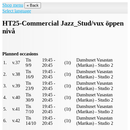
Shop menu
« Back
Select language
HT25-Commercial Jazz_Stud/vux öppen
nivå
Planned occasions
Tis
19:45 -
Danshuset Vasastan
1.
v.37
(1t)
9/9
20:45
(Marikas) - Studio 2
Tis
19:45 -
Danshuset Vasastan
2.
v.38
(1t)
16/9
20:45
(Marikas) - Studio 2
Tis
19:45 -
Danshuset Vasastan
3.
v.39
(1t)
23/9
20:45
(Marikas) - Studio 2
Tis
19:45 -
Danshuset Vasastan
4.
v.40
(1t)
30/9
20:45
(Marikas) - Studio 2
Tis
19:45 -
Danshuset Vasastan
5.
v.41
(1t)
7/10
20:45
(Marikas) - Studio 2
Tis
19:45 -
Danshuset Vasastan
6.
v.42
(1t)
14/10
20:45
(Marikas) - Studio 2