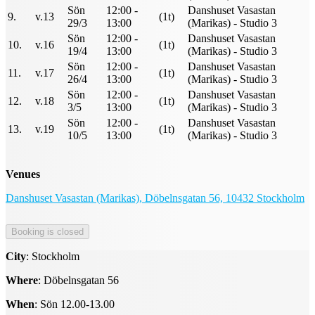
Sön
12:00 -
Danshuset Vasastan
9.
v.13
(1t)
29/3
13:00
(Marikas) - Studio 3
Sön
12:00 -
Danshuset Vasastan
10.
v.16
(1t)
19/4
13:00
(Marikas) - Studio 3
Sön
12:00 -
Danshuset Vasastan
11.
v.17
(1t)
26/4
13:00
(Marikas) - Studio 3
Sön
12:00 -
Danshuset Vasastan
12.
v.18
(1t)
3/5
13:00
(Marikas) - Studio 3
Sön
12:00 -
Danshuset Vasastan
13.
v.19
(1t)
10/5
13:00
(Marikas) - Studio 3
Venues
Danshuset Vasastan (Marikas), Döbelnsgatan 56, 10432 Stockholm
City
: Stockholm
Where
: Döbelnsgatan 56
When
: Sön 12.00-13.00