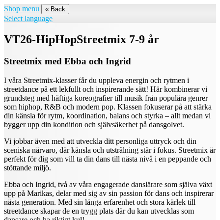
Shop menu
« Back
Select language
VT26-HipHopStreetmix 7-9 år
Streetmix med Ebba och Ingrid
I våra Streetmix-klasser får du uppleva energin och rytmen i
streetdance på ett lekfullt och inspirerande sätt! Här kombinerar vi
grundsteg med häftiga koreografier till musik från populära genrer
som hiphop, R&B och modern pop. Klassen fokuserar på att stärka
din känsla för rytm, koordination, balans och styrka – allt medan vi
bygger upp din kondition och självsäkerhet på dansgolvet.
Vi jobbar även med att utveckla ditt personliga uttryck och din
sceniska närvaro, där känsla och utstrålning står i fokus. Streetmix är
perfekt för dig som vill ta din dans till nästa nivå i en peppande och
stöttande miljö.
Ebba och Ingrid, två av våra engagerade danslärare som själva växt
upp på Marikas, delar med sig av sin passion för dans och inspirerar
nästa generation. Med sin långa erfarenhet och stora kärlek till
streetdance skapar de en trygg plats där du kan utvecklas som
dansare och ha riktigt kul!