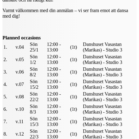
Varmt välkommen med din anmälan – vi ser fram emot att dansa
med dig!
Planned occasions
Sön
12:00 -
Danshuset Vasastan
1.
v.04
(1t)
25/1
13:00
(Marikas) - Studio 3
Sön
12:00 -
Danshuset Vasastan
2.
v.05
(1t)
1/2
13:00
(Marikas) - Studio 3
Sön
12:00 -
Danshuset Vasastan
3.
v.06
(1t)
8/2
13:00
(Marikas) - Studio 3
Sön
12:00 -
Danshuset Vasastan
4.
v.07
(1t)
15/2
13:00
(Marikas) - Studio 3
Sön
12:00 -
Danshuset Vasastan
5.
v.08
(1t)
22/2
13:00
(Marikas) - Studio 3
Sön
12:00 -
Danshuset Vasastan
6.
v.10
(1t)
8/3
13:00
(Marikas) - Studio 3
Sön
12:00 -
Danshuset Vasastan
7.
v.11
(1t)
15/3
13:00
(Marikas) - Studio 3
Sön
12:00 -
Danshuset Vasastan
8.
v.12
(1t)
22/3
13:00
(Marikas) - Studio 3