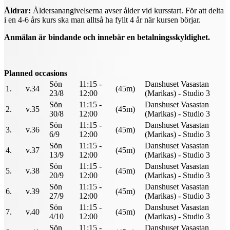
Åldrar:
Åldersanangivelserna avser ålder vid kursstart. För att delta
i en 4-6 års kurs ska man alltså ha fyllt 4 år när kursen börjar.
Anmälan är bindande och innebär en betalningsskyldighet.
Planned occasions
Sön
11:15 -
Danshuset Vasastan
1.
v.34
(45m)
23/8
12:00
(Marikas) - Studio 3
Sön
11:15 -
Danshuset Vasastan
2.
v.35
(45m)
30/8
12:00
(Marikas) - Studio 3
Sön
11:15 -
Danshuset Vasastan
3.
v.36
(45m)
6/9
12:00
(Marikas) - Studio 3
Sön
11:15 -
Danshuset Vasastan
4.
v.37
(45m)
13/9
12:00
(Marikas) - Studio 3
Sön
11:15 -
Danshuset Vasastan
5.
v.38
(45m)
20/9
12:00
(Marikas) - Studio 3
Sön
11:15 -
Danshuset Vasastan
6.
v.39
(45m)
27/9
12:00
(Marikas) - Studio 3
Sön
11:15 -
Danshuset Vasastan
7.
v.40
(45m)
4/10
12:00
(Marikas) - Studio 3
Sön
11:15 -
Danshuset Vasastan