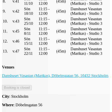
8.
v.41
(45m)
11/10
12:00
(Marikas) - Studio 3
Sön
11:15 -
Danshuset Vasastan
9.
v.42
(45m)
18/10
12:00
(Marikas) - Studio 3
Sön
11:15 -
Danshuset Vasastan
10.
v.43
(45m)
25/10
12:00
(Marikas) - Studio 3
Sön
11:15 -
Danshuset Vasastan
11.
v.45
(45m)
8/11
12:00
(Marikas) - Studio 3
Sön
11:15 -
Danshuset Vasastan
12.
v.46
(45m)
15/11
12:00
(Marikas) - Studio 3
Sön
11:15 -
Danshuset Vasastan
13.
v.47
(45m)
22/11
12:00
(Marikas) - Studio 3
Venues
Danshuset Vasastan (Marikas), Döbelnsgatan 56, 10432 Stockholm
City
: Stockholm
Where
: Döbelnsgatan 56