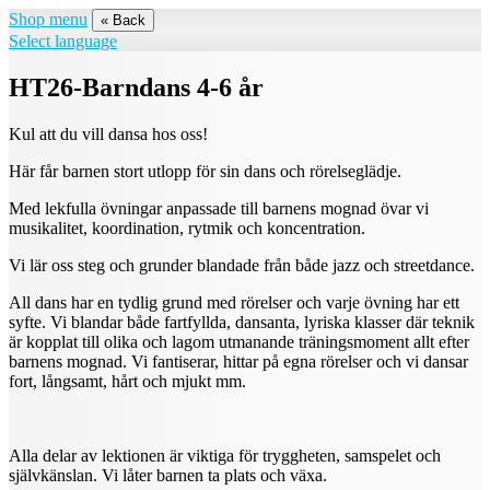
Shop menu
« Back
Select language
HT26-Barndans 4-6 år
Kul att du vill dansa hos oss!
Här får barnen stort utlopp för sin dans och rörelseglädje.
Med lekfulla övningar anpassade till barnens mognad övar vi
musikalitet, koordination, rytmik och koncentration.
Vi lär oss steg och grunder blandade från både jazz och streetdance.
All dans har en tydlig grund med rörelser och varje övning har ett
syfte. Vi blandar både fartfyllda, dansanta, lyriska klasser där teknik
är kopplat till olika och lagom utmanande träningsmoment allt efter
barnens mognad. Vi fantiserar, hittar på egna rörelser och vi dansar
fort, långsamt, hårt och mjukt mm.
Alla delar av lektionen är viktiga för tryggheten, samspelet och
självkänslan. Vi låter barnen ta plats och växa.