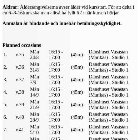
Åldrar:
Åldersangivelserna avser ålder vid kursstart. För att delta i
en 6–8-årskurs ska man alltså ha fyllt 6 år när kursen börjar.
Anmälan är bindande och innebär betalningsskyldighet.
Planned occasions
Mån
16:15 -
Danshuset Vasastan
1.
v.35
(45m)
24/8
17:00
(Marikas) - Studio 1
Mån
16:15 -
Danshuset Vasastan
2.
v.36
(45m)
31/8
17:00
(Marikas) - Studio 1
Mån
16:15 -
Danshuset Vasastan
3.
v.37
(45m)
7/9
17:00
(Marikas) - Studio 1
Mån
16:15 -
Danshuset Vasastan
4.
v.38
(45m)
14/9
17:00
(Marikas) - Studio 1
Mån
16:15 -
Danshuset Vasastan
5.
v.39
(45m)
21/9
17:00
(Marikas) - Studio 1
Mån
16:15 -
Danshuset Vasastan
6.
v.40
(45m)
28/9
17:00
(Marikas) - Studio 1
Mån
16:15 -
Danshuset Vasastan
7.
v.41
(45m)
5/10
17:00
(Marikas) - Studio 1
Mån
16:15 -
Danshuset Vasastan