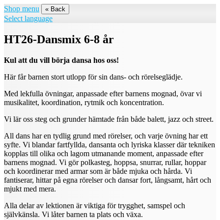
Shop menu
« Back
Select language
HT26-Dansmix 6-8 år
Kul att du vill börja dansa hos oss!
Här får barnen stort utlopp för sin dans- och rörelseglädje.
Med lekfulla övningar, anpassade efter barnens mognad, övar vi
musikalitet, koordination, rytmik och koncentration.
Vi lär oss steg och grunder hämtade från både balett, jazz och street.
All dans har en tydlig grund med rörelser, och varje övning har ett
syfte. Vi blandar fartfyllda, dansanta och lyriska klasser där tekniken
kopplas till olika och lagom utmanande moment, anpassade efter
barnens mognad. Vi gör polkasteg, hoppsa, snurrar, rullar, hoppar
och koordinerar med armar som är både mjuka och hårda. Vi
fantiserar, hittar på egna rörelser och dansar fort, långsamt, hårt och
mjukt med mera.
Alla delar av lektionen är viktiga för trygghet, samspel och
självkänsla. Vi låter barnen ta plats och växa.