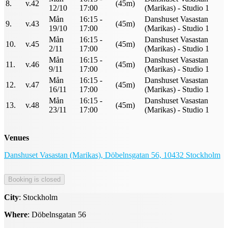
8.
v.42
(45m)
12/10
17:00
(Marikas) - Studio 1
Mån
16:15 -
Danshuset Vasastan
9.
v.43
(45m)
19/10
17:00
(Marikas) - Studio 1
Mån
16:15 -
Danshuset Vasastan
10.
v.45
(45m)
2/11
17:00
(Marikas) - Studio 1
Mån
16:15 -
Danshuset Vasastan
11.
v.46
(45m)
9/11
17:00
(Marikas) - Studio 1
Mån
16:15 -
Danshuset Vasastan
12.
v.47
(45m)
16/11
17:00
(Marikas) - Studio 1
Mån
16:15 -
Danshuset Vasastan
13.
v.48
(45m)
23/11
17:00
(Marikas) - Studio 1
Venues
Danshuset Vasastan (Marikas), Döbelnsgatan 56, 10432 Stockholm
City
: Stockholm
Where
: Döbelnsgatan 56