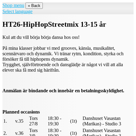
Shop menu
« Back
Select language
HT26-HipHopStreetmix 13-15 år
Kul att du vill börja börja dansa hos oss!
På mina klasser jobbar vi med grooves, känsla, musikalitet,
scennärvaro och dynamik. Vi tränar rytm, kondition, styrka och
försöker få till hiphopens dynamik.
Trygghet, självförtroende och dansglädje är något vi vill att alla
elever ska få med sig härifrån.
Anmälan är bindande och innebär en betalningsskyldighet.
Planned occasions
Tors
18:30 -
Danshuset Vasastan
1.
v.35
(1t)
27/8
19:30
(Marikas) - Studio 3
Tors
18:30 -
Danshuset Vasastan
2.
v.36
(1t)
3/9
19:30
(Marikas) - Studio 3