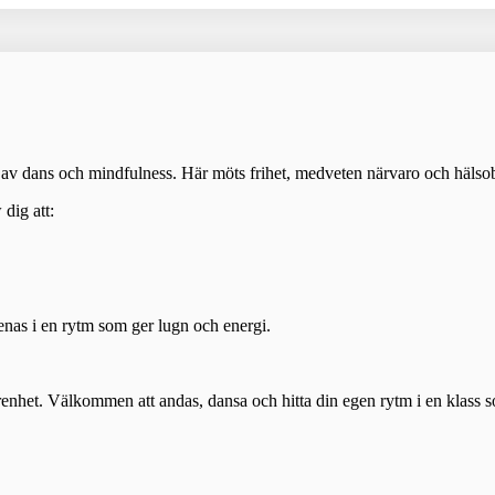
av dans och mindfulness. Här möts frihet, medveten närvaro och hälsobr
dig att:
renas i en rytm som ger lugn och energi.
farenhet. Välkommen att andas, dansa och hitta din egen rytm i en klass s