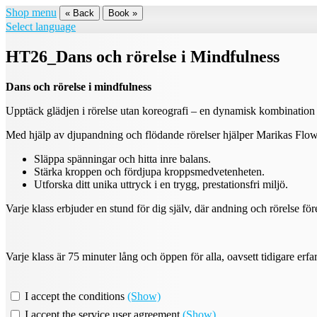
Shop menu
« Back
Book »
Select language
HT26_Dans och rörelse i Mindfulness
Dans och rörelse i mindfulness
Upptäck glädjen i rörelse utan koreografi – en dynamisk kombination 
Med hjälp av djupandning och flödande rörelser hjälper Marikas Flow 
Släppa spänningar och hitta inre balans.
Stärka kroppen och fördjupa kroppsmedvetenheten.
Utforska ditt unika uttryck i en trygg, prestationsfri miljö.
Varje klass erbjuder en stund för dig själv, där andning och rörelse fö
Varje klass är 75 minuter lång och öppen för alla, oavsett tidigare er
I accept the conditions
(Show)
I accept the service user agreement
(Show)