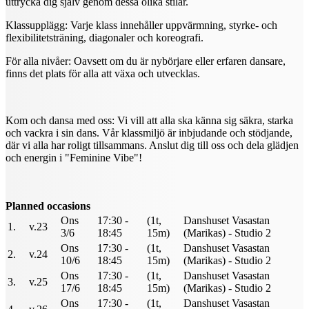
uttrycka dig själv genom dessa olika stilar.
Klassupplägg: Varje klass innehåller uppvärmning, styrke- och
flexibilitetsträning, diagonaler och koreografi.
För alla nivåer: Oavsett om du är nybörjare eller erfaren dansare,
finns det plats för alla att växa och utvecklas.
Kom och dansa med oss: Vi vill att alla ska känna sig säkra, starka
och vackra i sin dans. Vår klassmiljö är inbjudande och stödjande,
där vi alla har roligt tillsammans. Anslut dig till oss och dela glädjen
och energin i "Feminine Vibe"!
Planned occasions
Ons
17:30 -
(1t,
Danshuset Vasastan
1.
v.23
3/6
18:45
15m)
(Marikas) - Studio 2
Ons
17:30 -
(1t,
Danshuset Vasastan
2.
v.24
10/6
18:45
15m)
(Marikas) - Studio 2
Ons
17:30 -
(1t,
Danshuset Vasastan
3.
v.25
17/6
18:45
15m)
(Marikas) - Studio 2
Ons
17:30 -
(1t,
Danshuset Vasastan