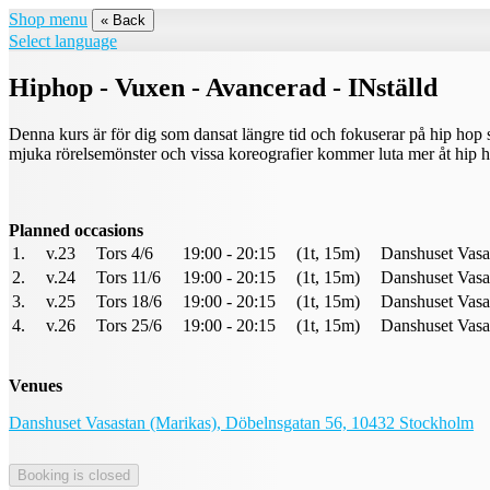
Shop menu
« Back
Select language
Hiphop - Vuxen - Avancerad - INställd
Denna kurs är för dig som dansat längre tid och fokuserar på hip hop
mjuka rörelsemönster och vissa koreografier kommer luta mer åt hip ho
Planned occasions
1.
v.23
Tors 4/6
19:00 - 20:15
(1t, 15m)
Danshuset Vasas
2.
v.24
Tors 11/6
19:00 - 20:15
(1t, 15m)
Danshuset Vasas
3.
v.25
Tors 18/6
19:00 - 20:15
(1t, 15m)
Danshuset Vasas
4.
v.26
Tors 25/6
19:00 - 20:15
(1t, 15m)
Danshuset Vasas
Venues
Danshuset Vasastan (Marikas), Döbelnsgatan 56, 10432 Stockholm