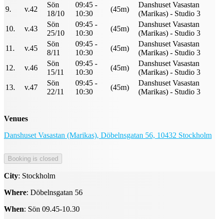
Sön
09:45 -
Danshuset Vasastan
9.
v.42
(45m)
18/10
10:30
(Marikas) - Studio 3
Sön
09:45 -
Danshuset Vasastan
10.
v.43
(45m)
25/10
10:30
(Marikas) - Studio 3
Sön
09:45 -
Danshuset Vasastan
11.
v.45
(45m)
8/11
10:30
(Marikas) - Studio 3
Sön
09:45 -
Danshuset Vasastan
12.
v.46
(45m)
15/11
10:30
(Marikas) - Studio 3
Sön
09:45 -
Danshuset Vasastan
13.
v.47
(45m)
22/11
10:30
(Marikas) - Studio 3
Venues
Danshuset Vasastan (Marikas), Döbelnsgatan 56, 10432 Stockholm
City
: Stockholm
Where
: Döbelnsgatan 56
When
: Sön 09.45-10.30