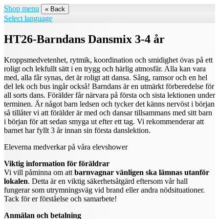
Shop menu
« Back
Select language
HT26-Barndans Dansmix 3-4 år
Kroppsmedvetenhet, rytmik, koordination och smidighet övas på ett
roligt och lekfullt sätt i en trygg och härlig atmosfär. Alla kan vara
med, alla får synas, det är roligt att dansa. Sång, ramsor och en hel
del lek och bus ingår också! Barndans är en utmärkt förberedelse för
all sorts dans. Förälder får närvara på första och sista lektionen under
terminen. Är något barn ledsen och tycker det känns nervöst i början
så tillåter vi att förälder är med och dansar tillsammans med sitt barn
i början för att sedan smyga ut efter ett tag. Vi rekommenderar att
barnet har fyllt 3 år innan sin första danslektion.
Eleverna medverkar på våra elevshower
Viktig information för föräldrar
Vi vill påminna om att
barnvagnar vänligen ska lämnas utanför
lokalen
. Detta är en viktig säkerhetsåtgärd eftersom vår hall
fungerar som utrymningsväg vid brand eller andra nödsituationer.
Tack för er förståelse och samarbete!
Anmälan och betalning