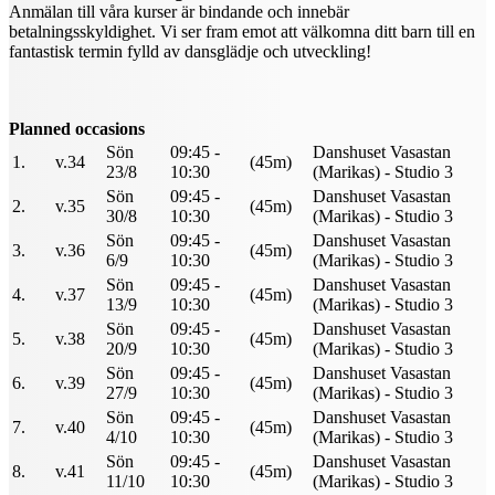
Anmälan till våra kurser är bindande och innebär
betalningsskyldighet. Vi ser fram emot att välkomna ditt barn till en
fantastisk termin fylld av dansglädje och utveckling!
Planned occasions
Sön
09:45 -
Danshuset Vasastan
1.
v.34
(45m)
23/8
10:30
(Marikas) - Studio 3
Sön
09:45 -
Danshuset Vasastan
2.
v.35
(45m)
30/8
10:30
(Marikas) - Studio 3
Sön
09:45 -
Danshuset Vasastan
3.
v.36
(45m)
6/9
10:30
(Marikas) - Studio 3
Sön
09:45 -
Danshuset Vasastan
4.
v.37
(45m)
13/9
10:30
(Marikas) - Studio 3
Sön
09:45 -
Danshuset Vasastan
5.
v.38
(45m)
20/9
10:30
(Marikas) - Studio 3
Sön
09:45 -
Danshuset Vasastan
6.
v.39
(45m)
27/9
10:30
(Marikas) - Studio 3
Sön
09:45 -
Danshuset Vasastan
7.
v.40
(45m)
4/10
10:30
(Marikas) - Studio 3
Sön
09:45 -
Danshuset Vasastan
8.
v.41
(45m)
11/10
10:30
(Marikas) - Studio 3