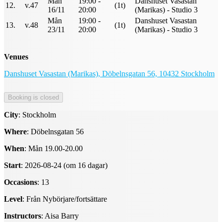
Mån
19:00 -
Danshuset Vasastan
12.
v.47
(1t)
16/11
20:00
(Marikas) - Studio 3
Mån
19:00 -
Danshuset Vasastan
13.
v.48
(1t)
23/11
20:00
(Marikas) - Studio 3
Venues
Danshuset Vasastan (Marikas), Döbelnsgatan 56, 10432 Stockholm
City
: Stockholm
Where
: Döbelnsgatan 56
When
: Mån 19.00-20.00
Start
: 2026-08-24 (om 16 dagar)
Occasions
: 13
Level
: Från Nybörjare/fortsättare
Instructors
: Aisa Barry