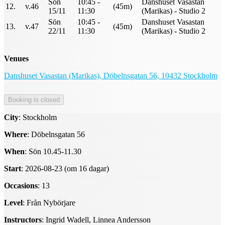
Sön
10:45 -
Danshuset Vasastan
12.
v.46
(45m)
15/11
11:30
(Marikas) - Studio 2
Sön
10:45 -
Danshuset Vasastan
13.
v.47
(45m)
22/11
11:30
(Marikas) - Studio 2
Venues
Danshuset Vasastan (Marikas), Döbelnsgatan 56, 10432 Stockholm
City
: Stockholm
Where
: Döbelnsgatan 56
When
: Sön 10.45-11.30
Start
: 2026-08-23 (om 16 dagar)
Occasions
: 13
Level
: Från Nybörjare
Instructors
: Ingrid Wadell, Linnea Andersson