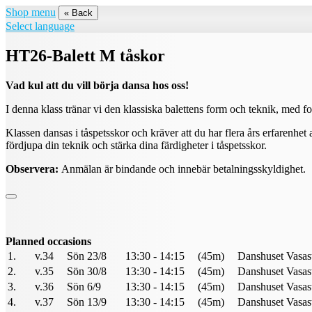
Shop menu
« Back
Select language
HT26-Balett M tåskor
Vad kul att du vill börja dansa hos oss!
I denna klass tränar vi den klassiska balettens form och teknik, med f
Klassen dansas i tåspetsskor och kräver att du har flera års erfarenhet
fördjupa din teknik och stärka dina färdigheter i tåspetsskor.
Observera:
Anmälan är bindande och innebär betalningsskyldighet.
Planned occasions
1.
v.34
Sön 23/8
13:30 - 14:15
(45m)
Danshuset Vasast
2.
v.35
Sön 30/8
13:30 - 14:15
(45m)
Danshuset Vasast
3.
v.36
Sön 6/9
13:30 - 14:15
(45m)
Danshuset Vasast
4.
v.37
Sön 13/9
13:30 - 14:15
(45m)
Danshuset Vasast