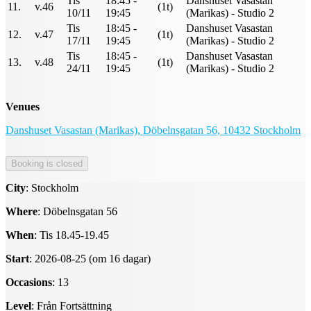
Tis
18:45 -
Danshuset Vasastan
11.
v.46
(1t)
10/11
19:45
(Marikas) - Studio 2
Tis
18:45 -
Danshuset Vasastan
12.
v.47
(1t)
17/11
19:45
(Marikas) - Studio 2
Tis
18:45 -
Danshuset Vasastan
13.
v.48
(1t)
24/11
19:45
(Marikas) - Studio 2
Venues
Danshuset Vasastan (Marikas), Döbelnsgatan 56, 10432 Stockholm
City
: Stockholm
Where
: Döbelnsgatan 56
When
: Tis 18.45-19.45
Start
: 2026-08-25 (om 16 dagar)
Occasions
: 13
Level
: Från Fortsättning