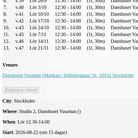
6.
v.39
Lör 26/9
12:30 - 14:00
(1t, 30m)
Danshuset Vas
7.
v.40
Lör 3/10
12:30 - 14:00
(1t, 30m)
Danshuset Vas
8.
v.41
Lör 10/10
12:30 - 14:00
(1t, 30m)
Danshuset Vas
9.
v.42
Lör 17/10
12:30 - 14:00
(1t, 30m)
Danshuset Vas
10.
v.43
Lör 24/10
12:30 - 14:00
(1t, 30m)
Danshuset Vas
11.
v.45
Lör 7/11
12:30 - 14:00
(1t, 30m)
Danshuset Vas
12.
v.46
Lör 14/11
12:30 - 14:00
(1t, 30m)
Danshuset Vas
13.
v.47
Lör 21/11
12:30 - 14:00
(1t, 30m)
Danshuset Vas
Venues
Danshuset Vasastan (Marikas), Döbelnsgatan 56, 10432 Stockholm
City
: Stockholm
Where
: Studio 2, Danshuset Vasastan ()
When
: Lör 12.30-14.00
Start
: 2026-08-22 (om 15 dagar)