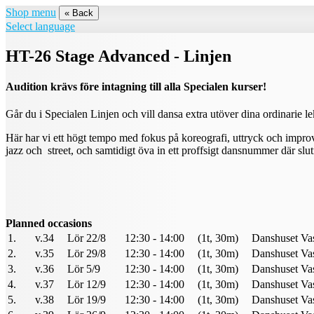
Shop menu
« Back
Select language
HT-26 Stage Advanced - Linjen
Audition krävs före intagning till alla Specialen kurser!
Går du i Specialen Linjen och vill dansa extra utöver dina ordinarie 
Här har vi ett högt tempo med fokus på koreografi, uttryck och improv
jazz och street, och samtidigt öva in ett proffsigt dansnummer där slutre
Planned occasions
1.
v.34
Lör 22/8
12:30 - 14:00
(1t, 30m)
Danshuset Vas
2.
v.35
Lör 29/8
12:30 - 14:00
(1t, 30m)
Danshuset Vas
3.
v.36
Lör 5/9
12:30 - 14:00
(1t, 30m)
Danshuset Vas
4.
v.37
Lör 12/9
12:30 - 14:00
(1t, 30m)
Danshuset Vas
5.
v.38
Lör 19/9
12:30 - 14:00
(1t, 30m)
Danshuset Vas