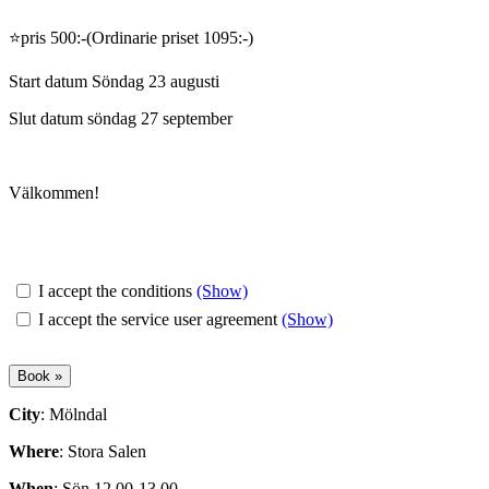
⭐️pris 500:-(Ordinarie priset 1095:-)
Start datum Söndag 23 augusti
Slut datum söndag 27 september
Välkommen!
I accept the conditions
(Show)
I accept the service user agreement
(Show)
City
: Mölndal
Where
: Stora Salen
When
: Sön 12.00-13.00