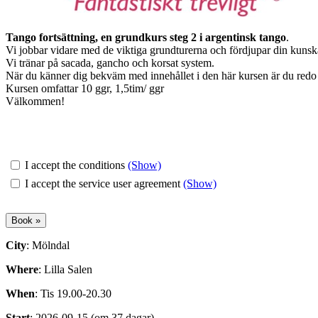
Tango fortsättning, en grundkurs steg 2 i argentinsk tango
.
Vi jobbar vidare med de viktiga grundturerna och fördjupar din kunskap
Vi tränar på sacada, gancho och korsat system.
När du känner dig bekväm med innehållet i den här kursen är du redo at
Kursen omfattar 10 ggr, 1,5tim/ ggr
Välkommen!
I accept the conditions
(Show)
I accept the service user agreement
(Show)
City
: Mölndal
Where
: Lilla Salen
When
: Tis 19.00-20.30
Start
: 2026-09-15 (om 37 dagar)