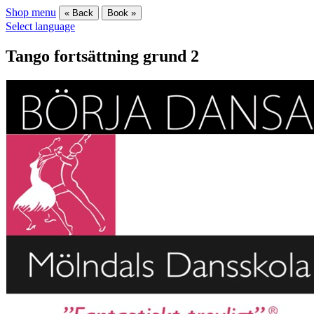
Shop menu
« Back
Book »
Select language
Tango fortsättning grund 2