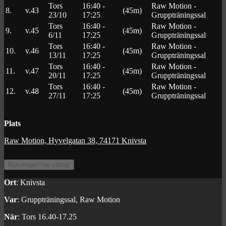
Tors
16:40 -
Raw Motion -
8.
v.43
(45m)
23/10
17:25
Gruppträningssal
Tors
16:40 -
Raw Motion -
9.
v.45
(45m)
6/11
17:25
Gruppträningssal
Tors
16:40 -
Raw Motion -
10.
v.46
(45m)
13/11
17:25
Gruppträningssal
Tors
16:40 -
Raw Motion -
11.
v.47
(45m)
20/11
17:25
Gruppträningssal
Tors
16:40 -
Raw Motion -
12.
v.48
(45m)
27/11
17:25
Gruppträningssal
Plats
Raw Motion, Hyvelgatan 38, 74171 Knivsta
Ort
: Knivsta
Var
: Gruppträningssal, Raw Motion
När
: Tors 16.40-17.25