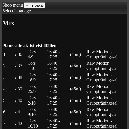
Shop menu
« Tillbaka
Select language
Mix
Planerade aktivitetstillfällen
Tors
16:40 -
Raw Motion -
1.
v.36
(45m)
4/9
17:25
Gruppträningssal
Tors
16:40 -
Raw Motion -
2.
v.37
(45m)
11/9
17:25
Gruppträningssal
Tors
16:40 -
Raw Motion -
3.
v.38
(45m)
18/9
17:25
Gruppträningssal
Tors
16:40 -
Raw Motion -
4.
v.39
(45m)
25/9
17:25
Gruppträningssal
Tors
16:40 -
Raw Motion -
5.
v.40
(45m)
2/10
17:25
Gruppträningssal
Tors
16:40 -
Raw Motion -
6.
v.41
(45m)
9/10
17:25
Gruppträningssal
Tors
16:40 -
Raw Motion -
7.
v.42
(45m)
16/10
17:25
Gruppträningssal