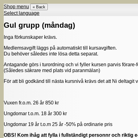
Shop menu
« Back
Select language
Gul grupp (måndag)
Inga förkunskaper krävs.
Medlemsavgift läggs på automatiskt till kursavgiften.
Du behöver således inte lösa detta separat.
Antagande görs i turordning och vi fyller kursen parvis förare-f
(Således säkrare med plats vid paranmälan)
För att bli godkänd till nästa kursnivå krävs det att Ni deltagit v
Vuxen fr.o.m. 26 år 850 kr
Ungdomar t.o.m. 18 år 300 kr
Ungdomar 19 år t.o.m 25 år -50% på ordinarie pris
OBS! Kom ihåg att fylla i fullständigt personnr och riktig 