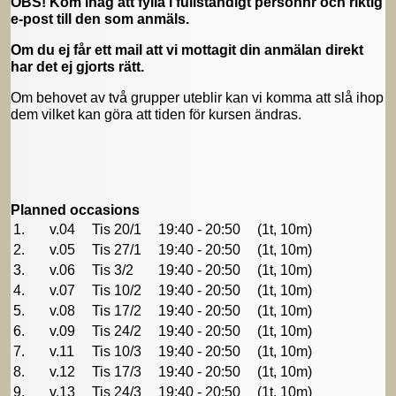
OBS! Kom ihåg att fylla i fullständigt personnr och riktig
e-post till den som anmäls.
Om du ej får ett mail att vi mottagit din anmälan direkt
har det ej gjorts rätt.
Om behovet av två grupper uteblir kan vi komma att slå ihop
dem vilket kan göra att tiden för kursen ändras.
Planned occasions
1.
v.04
Tis 20/1
19:40 - 20:50
(1t, 10m)
2.
v.05
Tis 27/1
19:40 - 20:50
(1t, 10m)
3.
v.06
Tis 3/2
19:40 - 20:50
(1t, 10m)
4.
v.07
Tis 10/2
19:40 - 20:50
(1t, 10m)
5.
v.08
Tis 17/2
19:40 - 20:50
(1t, 10m)
6.
v.09
Tis 24/2
19:40 - 20:50
(1t, 10m)
7.
v.11
Tis 10/3
19:40 - 20:50
(1t, 10m)
8.
v.12
Tis 17/3
19:40 - 20:50
(1t, 10m)
9.
v.13
Tis 24/3
19:40 - 20:50
(1t, 10m)