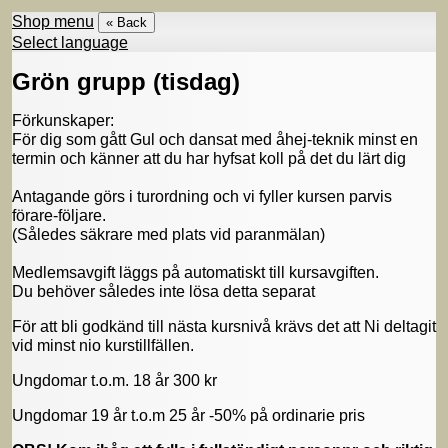
Shop menu
« Back
Select language
Grön grupp (tisdag)
Förkunskaper:
För dig som gått Gul och dansat med åhej-teknik minst en
termin och känner att du har hyfsat koll på det du lärt dig
Antagande görs i turordning och vi fyller kursen parvis
förare-följare.
(Således säkrare med plats vid paranmälan)
Medlemsavgift läggs på automatiskt till kursavgiften.
Du behöver således inte lösa detta separat
För att bli godkänd till nästa kursnivå krävs det att Ni deltagit
vid minst nio kurstillfällen.
Ungdomar t.o.m. 18 år 300 kr
Ungdomar 19 år t.o.m 25 år -50% på ordinarie pris