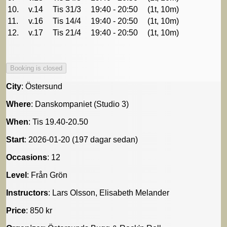
10.
v.14
Tis 31/3
19:40 - 20:50
(1t, 10m)
11.
v.16
Tis 14/4
19:40 - 20:50
(1t, 10m)
12.
v.17
Tis 21/4
19:40 - 20:50
(1t, 10m)
City
: Östersund
Where
: Danskompaniet (Studio 3)
When
: Tis 19.40-20.50
Start
: 2026-01-20 (197 dagar sedan)
Occasions
: 12
Level
: Från Grön
Instructors
: Lars Olsson, Elisabeth Melander
Price
: 850 kr