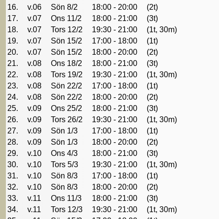
16.
v.06
Sön 8/2
18:00 - 20:00
(2t)
17.
v.07
Ons 11/2
18:00 - 21:00
(3t)
18.
v.07
Tors 12/2
19:30 - 21:00
(1t, 30m)
19.
v.07
Sön 15/2
17:00 - 18:00
(1t)
20.
v.07
Sön 15/2
18:00 - 20:00
(2t)
21.
v.08
Ons 18/2
18:00 - 21:00
(3t)
22.
v.08
Tors 19/2
19:30 - 21:00
(1t, 30m)
23.
v.08
Sön 22/2
17:00 - 18:00
(1t)
24.
v.08
Sön 22/2
18:00 - 20:00
(2t)
25.
v.09
Ons 25/2
18:00 - 21:00
(3t)
26.
v.09
Tors 26/2
19:30 - 21:00
(1t, 30m)
27.
v.09
Sön 1/3
17:00 - 18:00
(1t)
28.
v.09
Sön 1/3
18:00 - 20:00
(2t)
29.
v.10
Ons 4/3
18:00 - 21:00
(3t)
30.
v.10
Tors 5/3
19:30 - 21:00
(1t, 30m)
31.
v.10
Sön 8/3
17:00 - 18:00
(1t)
32.
v.10
Sön 8/3
18:00 - 20:00
(2t)
33.
v.11
Ons 11/3
18:00 - 21:00
(3t)
34.
v.11
Tors 12/3
19:30 - 21:00
(1t, 30m)