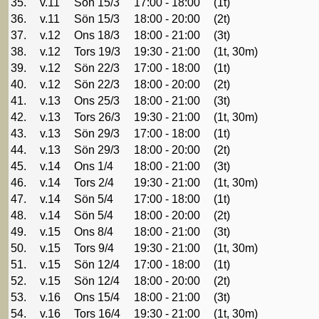
35.
v.11
Sön 15/3
17:00 - 18:00
(1t)
36.
v.11
Sön 15/3
18:00 - 20:00
(2t)
37.
v.12
Ons 18/3
18:00 - 21:00
(3t)
38.
v.12
Tors 19/3
19:30 - 21:00
(1t, 30m)
39.
v.12
Sön 22/3
17:00 - 18:00
(1t)
40.
v.12
Sön 22/3
18:00 - 20:00
(2t)
41.
v.13
Ons 25/3
18:00 - 21:00
(3t)
42.
v.13
Tors 26/3
19:30 - 21:00
(1t, 30m)
43.
v.13
Sön 29/3
17:00 - 18:00
(1t)
44.
v.13
Sön 29/3
18:00 - 20:00
(2t)
45.
v.14
Ons 1/4
18:00 - 21:00
(3t)
46.
v.14
Tors 2/4
19:30 - 21:00
(1t, 30m)
47.
v.14
Sön 5/4
17:00 - 18:00
(1t)
48.
v.14
Sön 5/4
18:00 - 20:00
(2t)
49.
v.15
Ons 8/4
18:00 - 21:00
(3t)
50.
v.15
Tors 9/4
19:30 - 21:00
(1t, 30m)
51.
v.15
Sön 12/4
17:00 - 18:00
(1t)
52.
v.15
Sön 12/4
18:00 - 20:00
(2t)
53.
v.16
Ons 15/4
18:00 - 21:00
(3t)
54.
v.16
Tors 16/4
19:30 - 21:00
(1t, 30m)