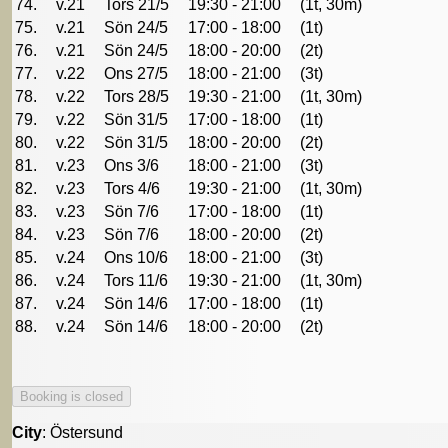
74.
v.21
Tors 21/5
19:30 - 21:00
(1t, 30m)
75.
v.21
Sön 24/5
17:00 - 18:00
(1t)
76.
v.21
Sön 24/5
18:00 - 20:00
(2t)
77.
v.22
Ons 27/5
18:00 - 21:00
(3t)
78.
v.22
Tors 28/5
19:30 - 21:00
(1t, 30m)
79.
v.22
Sön 31/5
17:00 - 18:00
(1t)
80.
v.22
Sön 31/5
18:00 - 20:00
(2t)
81.
v.23
Ons 3/6
18:00 - 21:00
(3t)
82.
v.23
Tors 4/6
19:30 - 21:00
(1t, 30m)
83.
v.23
Sön 7/6
17:00 - 18:00
(1t)
84.
v.23
Sön 7/6
18:00 - 20:00
(2t)
85.
v.24
Ons 10/6
18:00 - 21:00
(3t)
86.
v.24
Tors 11/6
19:30 - 21:00
(1t, 30m)
87.
v.24
Sön 14/6
17:00 - 18:00
(1t)
88.
v.24
Sön 14/6
18:00 - 20:00
(2t)
City
: Östersund