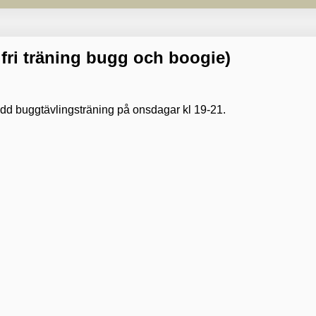
fri träning bugg och boogie)
ledd buggtävlingsträning på onsdagar kl 19-21.