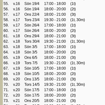
55.
v.16
Sön 19/4
17:00 - 18:00
(1t)
56.
v.16
Sön 19/4
18:00 - 20:00
(2t)
57.
v.17
Ons 22/4
18:00 - 21:00
(3t)
58.
v.17
Tors 23/4
19:30 - 21:00
(1t, 30m)
59.
v.17
Sön 26/4
17:00 - 18:00
(1t)
60.
v.17
Sön 26/4
18:00 - 20:00
(2t)
61.
v.18
Ons 29/4
18:00 - 21:00
(3t)
62.
v.18
Tors 30/4
19:30 - 21:00
(1t, 30m)
63.
v.18
Sön 3/5
17:00 - 18:00
(1t)
64.
v.18
Sön 3/5
18:00 - 20:00
(2t)
65.
v.19
Ons 6/5
18:00 - 21:00
(3t)
66.
v.19
Tors 7/5
19:30 - 21:00
(1t, 30m)
67.
v.19
Sön 10/5
17:00 - 18:00
(1t)
68.
v.19
Sön 10/5
18:00 - 20:00
(2t)
69.
v.20
Ons 13/5
18:00 - 21:00
(3t)
70.
v.20
Tors 14/5
19:30 - 21:00
(1t, 30m)
71.
v.20
Sön 17/5
17:00 - 18:00
(1t)
72.
v.20
Sön 17/5
18:00 - 20:00
(2t)
73.
v.21
Ons 20/5
18:00 - 21:00
(3t)