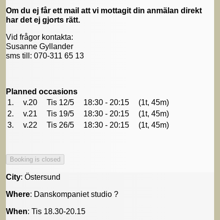
Om du ej får ett mail att vi mottagit din anmälan direkt
har det ej gjorts rätt.
Vid frågor kontakta:
Susanne Gyllander
sms till: 070-311 65 13
Planned occasions
1.
v.20
Tis 12/5
18:30 - 20:15
(1t, 45m)
2.
v.21
Tis 19/5
18:30 - 20:15
(1t, 45m)
3.
v.22
Tis 26/5
18:30 - 20:15
(1t, 45m)
City
: Östersund
Where
: Danskompaniet studio ?
When
: Tis 18.30-20.15