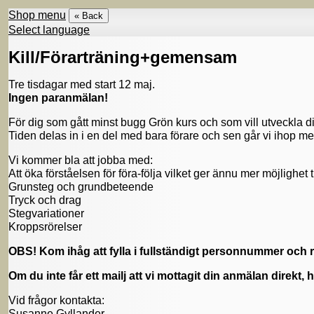
Shop menu
« Back
Select language
Kill/Förarträning+gemensam
Tre tisdagar med start 12 maj.
Ingen paranmälan!
För dig som gått minst bugg Grön kurs och som vill utveckla 
Tiden delas in i en del med bara förare och sen går vi ihop m
Vi kommer bla att jobba med:
Att öka förståelsen för föra-följa vilket ger ännu mer möjlighet
Grunsteg och grundbeteende
Tryck och drag
Stegvariationer
Kroppsrörelser
OBS! Kom ihåg att fylla i fullständigt personnummer och ri
Om du inte får ett mailj att vi mottagit din anmälan direkt, h
Vid frågor kontakta:
Susanne Gyllander