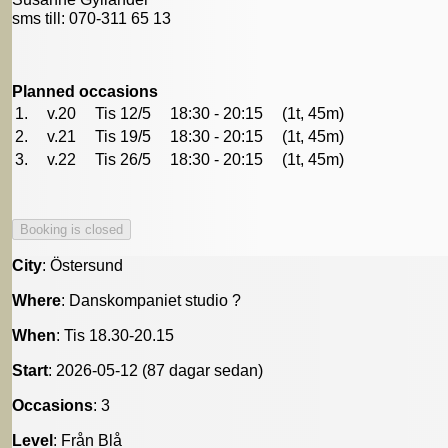
sms till: 070-311 65 13
Planned occasions
1.
v.20
Tis 12/5
18:30 - 20:15
(1t, 45m)
2.
v.21
Tis 19/5
18:30 - 20:15
(1t, 45m)
3.
v.22
Tis 26/5
18:30 - 20:15
(1t, 45m)
City
: Östersund
Where
: Danskompaniet studio ?
When
: Tis 18.30-20.15
Start
: 2026-05-12 (87 dagar sedan)
Occasions
: 3
Level
: Från Blå