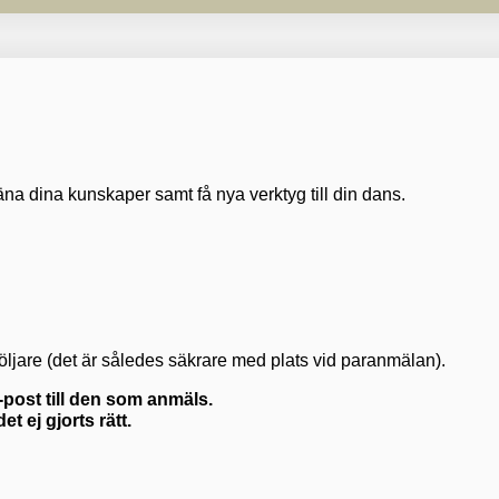
räna dina kunskaper samt få nya verktyg till din dans.
följare (det är således säkrare med plats vid paranmälan).
e-post till den som anmäls.
et ej gjorts rätt.