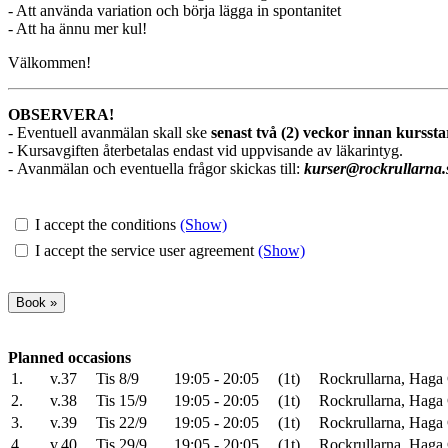
- Att använda variation och börja lägga in spontanitet
- Att ha ännu mer kul!
Välkommen!
OBSERVERA!
-
Eventuell avanmälan skall ske
senast två (2) veckor innan kurssta
-
Kursavgiften återbetalas endast vid uppvisande av läkarintyg.
- Avanmälan och eventuella frågor skickas till:
kurser@rockrullarna.
I accept the conditions
(Show)
I accept the service user agreement
(Show)
Planned occasions
1.
v.37
Tis 8/9
19:05 - 20:05
(1t)
Rockrullarna, Haga 
2.
v.38
Tis 15/9
19:05 - 20:05
(1t)
Rockrullarna, Haga 
3.
v.39
Tis 22/9
19:05 - 20:05
(1t)
Rockrullarna, Haga 
4.
v.40
Tis 29/9
19:05 - 20:05
(1t)
Rockrullarna, Haga 