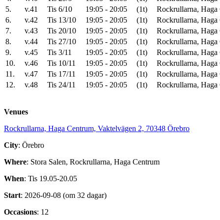
5.
v.41
Tis 6/10
19:05 - 20:05
(1t)
Rockrullarna, Haga 
6.
v.42
Tis 13/10
19:05 - 20:05
(1t)
Rockrullarna, Haga 
7.
v.43
Tis 20/10
19:05 - 20:05
(1t)
Rockrullarna, Haga 
8.
v.44
Tis 27/10
19:05 - 20:05
(1t)
Rockrullarna, Haga 
9.
v.45
Tis 3/11
19:05 - 20:05
(1t)
Rockrullarna, Haga 
10.
v.46
Tis 10/11
19:05 - 20:05
(1t)
Rockrullarna, Haga 
11.
v.47
Tis 17/11
19:05 - 20:05
(1t)
Rockrullarna, Haga 
12.
v.48
Tis 24/11
19:05 - 20:05
(1t)
Rockrullarna, Haga 
Venues
Rockrullarna, Haga Centrum, Vaktelvägen 2, 70348 Örebro
City
: Örebro
Where
: Stora Salen, Rockrullarna, Haga Centrum
When
: Tis 19.05-20.05
Start
: 2026-09-08 (om 32 dagar)
Occasions
: 12