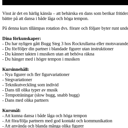
Visst är det en härlig känsla – att behärska en dans som berikar fritid
bättre på att dansa i både låga och höga tempon.
På denna kurs tillämpas rotation dvs. förare och följare byter runt und
Dina förkunskaper:
- Du har nyligen gått Bugg Steg 3 hos Rockrullarna eller motsvarande
- Du för/följer din partner i blandade figurer utan instruktioner
- Du känner takten i musiken utan att behöva räkna
- Du hänger med i högre tempon i musiken
Kursinnehåll:
- Nya figurer och fler figurvariationer
- Stegvariationer
- Teknikutveckling som individ
- Dans till olika typer av musik
- Tempoträningar (slow bugg, snabb bugg)
- Dans med olika partners
Kursmål:
- Att kunna dansa i både låga och höga tempon
- Att föra/följa partnern med god kontakt och kommunikation
- Att använda och blanda många olika figurer