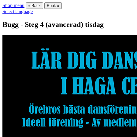
Shop menu
« Back
Book »
Select language
Bugg - Steg 4 (avancerad) tisdag